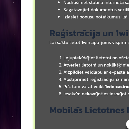
Nodrošiniet stabilu interneta 
Sagatavojiet dokumentus verifikā
Izlasiet bonusu noteikumus, lai
Reģistrācija un 1w
Lai sāktu lietot 1win app, jums vispirm
Lejupielādējiet lietotni no ofic
Atveriet lietotni un noklikšķinie
Aizpildiet veidlapu ar e-pasta a
Apstipriniet reģistrāciju, izman
Pēc tam varat veikt
1win casino
Iesakām nekavējoties iespējot d
Mobilās Lietotnes 