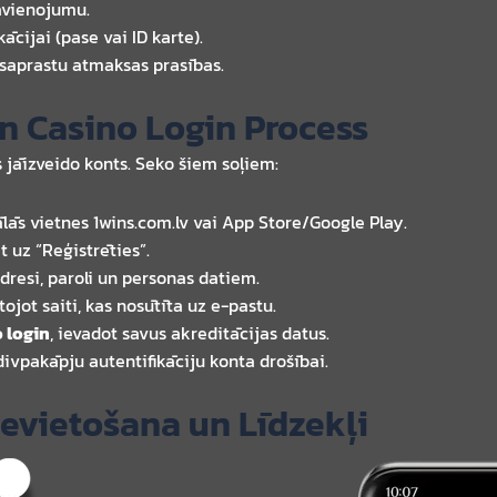
savienojumu.
cijai (pase vai ID karte).
 saprastu atmaksas prasības.
in Casino Login Process
s jāizveido konts. Seko šiem soļiem:
iālās vietnes 1wins.com.lv vai App Store/Google Play.
t uz “Reģistrēties”.
dresi, paroli un personas datiem.
tojot saiti, kas nosūtīta uz e-pastu.
 login
, ievadot savus akreditācijas datus.
ivpakāpju autentifikāciju konta drošībai.
Ievietošana un Līdzekļi