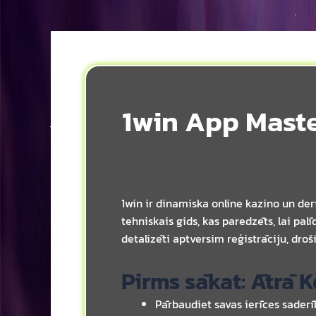
1win App Maste
1win ir dinamiska online kazino un der
tehniskais gids, kas paredzēts, lai pa
detalizēti aptversim reģistrāciju, d
Pirms sākat: Ātrā 
Pārbaudiet savas ierīces saderīb