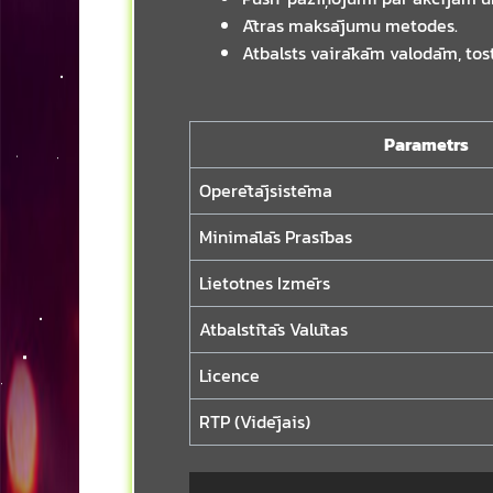
Ātras maksājumu metodes.
Atbalsts vairākām valodām, tost
Parametrs
Operētājsistēma
Minimālās Prasības
Lietotnes Izmērs
Atbalstītās Valūtas
Licence
RTP (Vidējais)