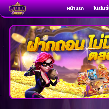
Skip
หน้าแรก
โปรโมชั
to
content