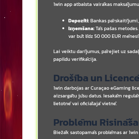
1win app atbalsta vairākas maksājum
Depozīti:
Bankas pārskaitījumi, e
Izņemšana:
Tās pašas metodes. 
var būt līdz 50 000 EUR mēnesī
Lai veiktu darījumus, pārejiet uz sada
papildu verifikācija.
Drošība un Licenc
1win darbojas ar Curaçao eGaming licen
aizsargātu jūsu datus. Iesakām regulār
lietotnē vai oficiālajā vietnē.
Problēmu Risināša
Biežāk sastopamās problēmas ar 1win