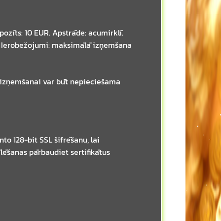
pozīts: 10 EUR. Apstrāde: acumirklī.
m. Ierobežojumi: maksimālā izņemšana
ka izņemšanai var būt nepieciešama
to 128-bit SSL šifrēšanu, lai
ēlēšanas pārbaudiet sertifikātus