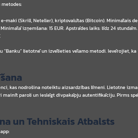
u metodes:
-maki (Skrill, Neteller), kriptovalūtas (Bitcoin). Minimālais de
Minimālā izņemšana: 15 EUR. Apstrādes laiks: līdz 24 stundā
.
ļu “Banku” lietotnē un izvēlieties vēlamo metodi. Ievērojiet, 
ēšana
ci, kas nodrošina noteiktu aizsardzības līmeni. Lietotne izman
i mainīt paroli un ieslēgt divpakāpju autentifikāciju. Pirms sp
na un Tehniskais Atbalsts
 app: