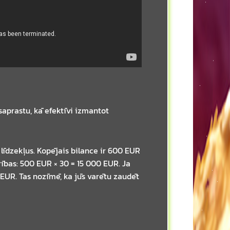
aprastu, kā efektīvi izmantot
īdzekļus. Kopējais bilance ir 600 EUR
ības: 500 EUR × 30 = 15 000 EUR. Ja
 EUR. Tas nozīmē, ka jūs varētu zaudēt