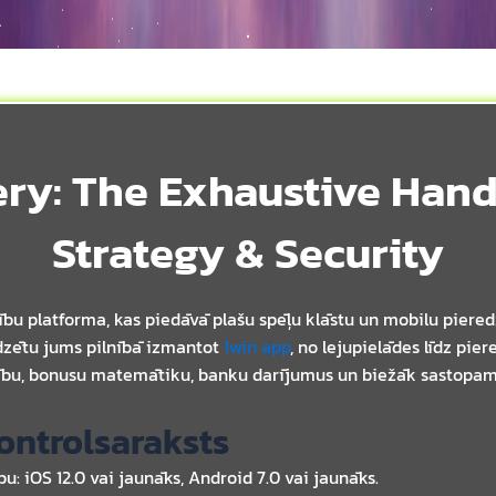
ry: The Exhaustive Han
Strategy & Security
ību platforma, kas piedāvā plašu spēļu klāstu un mobilu piered
līdzētu jums pilnībā izmantot
1win app
, no lejupielādes līdz pie
rošību, bonusu matemātiku, banku darījumus un biežāk sastopa
Kontrolsaraksts
u: iOS 12.0 vai jaunāks, Android 7.0 vai jaunāks.