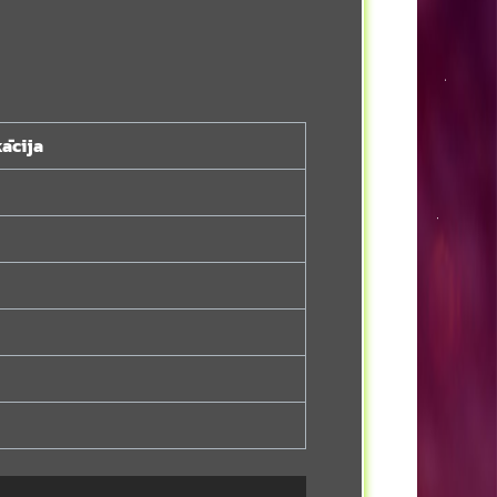
kācija