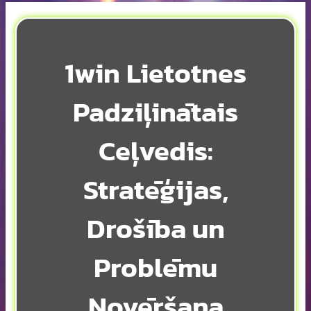
1win Lietotnes
Padziļinātais
Ceļvedis:
Stratēģijas,
Drošība un
Problēmu
Novēršana