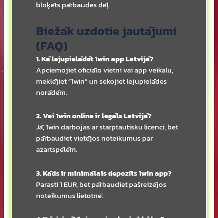
bloķēts pārbaudes dēļ.
Biežāk uzdotie jautājumi
(FAQ)
1. Kā lejupielādēt 1win app Latvijā?
Apciemojiet oficiālo vietni vai app veikalu,
meklējiet “1win” un sekojiet lejupielādes
norādēm.
2. Vai 1win online ir legāls Latvijā?
Jā, 1win darbojas ar starptautisku licenci, bet
pārbaudiet vietējos noteikumus par
azartspēlēm.
3. Kāds ir minimālais depozīts 1win app?
Parasti 1 EUR, bet pārbaudiet pašreizējos
noteikumus lietotnē.