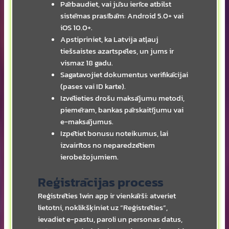
Pārbaudiet, vai jūsu ierīce atbilst
sistēmas prasībām: Android 5.0+ vai
iOS 10.0+.
Apstipriniet, ka Latvija atļauj
tiešsaistes azartspēles, un jums ir
vismaz 18 gadu.
Sagatavojiet dokumentus verifikācijai
(pases vai ID karte).
Izvēlieties drošu maksājumu metodi,
piemēram, bankas pārskaitījumu vai
e-maksājumus.
Izpētiet bonusu noteikumus, lai
izvairītos no neparedzētiem
ierobežojumiem.
Reģistrācijas process
Reģistrēties 1win app ir vienkārši: atveriet
lietotni, noklikšķiniet uz “Reģistrēties”,
ievadiet e-pastu, paroli un personas datus,