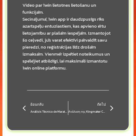
Video par 1win lietotnes lietošanu un
funkcijām.
Secinājumā, 1win app ir daudzpusīgs rīks
azartspēļu entuziastiem, kas apvieno ērtu
lietojamību ar plašām iespējām. Izmantojot
šo ceļvedi, jūs varat efektīvi pārvaldīt savu
pieredzi, no reģistrācijas līdz drošām
izmaksām. Vienmēr izpētiet noteikumus un
spēlējiet atbildīgi, lai maksimāli izmantotu
1win online platformu.
Prev
Next
ย้อนกลับ
ถัดไป
Análisis Técnico de Marathonbet: Guía para Apostar y Navegar Bonos
Ανάλυση της Kingmaker Casino App: Σύνδεση, Εγγραφή και Βασικά Χαρακτηριστικά