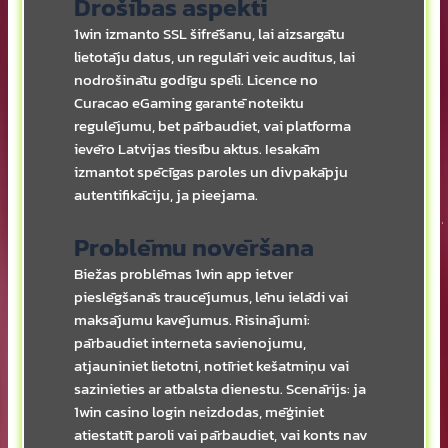
Drošības aspekti
1win izmanto SSL šifrēšanu, lai aizsargātu
lietotāju datus, un regulāri veic auditus, lai
nodrošinātu godīgu spēli. Licence no
Curacao eGaming garantē noteiktu
regulējumu, bet pārbaudiet, vai platforma
ievēro Latvijas tiesību aktus. Iesakām
izmantot spēcīgas paroles un divpakāpju
autentifikāciju, ja pieejama.
Problēmu novēršana
Biežas problēmas 1win app ietver
pieslēgšanās traucējumus, lēnu ielādi vai
maksājumu kavējumus. Risinājumi:
pārbaudiet interneta savienojumu,
atjauniniet lietotni, notīriet kešatmiņu vai
sazinieties ar atbalsta dienestu. Scenārijs: ja
1win casino login neizdodas, mēģiniet
atiestatīt paroli vai pārbaudiet, vai konts nav