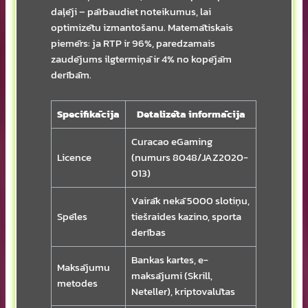
daļēji – pārbaudiet noteikumus, lai
optimizētu izmantošanu. Matemātiskais
piemērs: ja RTP ir 96%, paredzamais
zaudējums ilgtermiņā ir 4% no kopējām
derībām.
Specifikācija
Detalizēta informācija
Curacao eGaming
Licence
(numurs 8048/JAZ2020-
013)
Vairāk nekā 5000 slotiņu,
Spēles
tiešraides kazino, sporta
derības
Bankas kartes, e-
Maksājumu
maksājumi (Skrill,
metodes
Neteller), kriptovalūtas