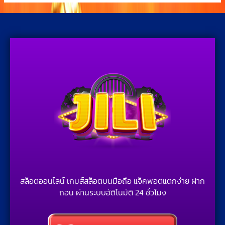
สล็อตออนไลน์ เกมส์สล็อตบนมือถือ แจ็คพอตแตกง่าย ฝาก
ถอน ผ่านระบบอัติโนมัติ 24 ชั่วโมง