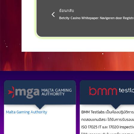
Prev
ย้อนกลับ
Malta Gaming Authority
( MGA ) เป็นหนึ่ง
BMM Testlabs เป็นห้องปฏิบัติการ ที
ในหน่วยงานกำกับดูแลการเล่นเกมชั้นนำทั่ว
ทดสอบเกมอิสระ ได้รับการรับรอ
โลก ผู้รับอนุญาต ตรวจสอบ สถานะการอนุ
ISO 17025 IT และ 17020 Inspect