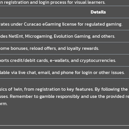
 registration and login process for visual learners.
Details
ates under Curacao eGaming license for regulated gaming.
udes NetEnt, Microgaming, Evolution Gaming, and others.
ome bonuses, reload offers, and loyalty rewards.
orts credit/debit cards, e-wallets, and cryptocurrencies.
lable via live chat, email, and phone for login or other issues.
sics of 1win, from registration to key features. By following the
uses. Remember to gamble responsibly and use the provided res
orm.