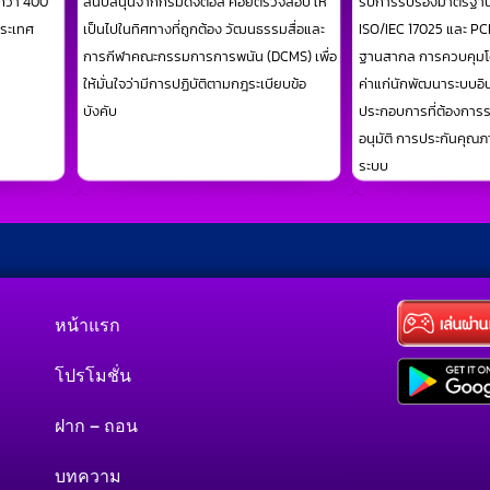
กว่า 400
สนับสนุนจากกรมดิจิตอล คอยตรวจสอบ ให้
รับการรับรองมาตรฐาน
ประเทศ
เป็นไปในทิศทางที่ถูกต้อง วัฒนธรรมสื่อและ
ISO/IEC 17025 และ PC
การกีฬาคณะกรรมการการพนัน (DCMS) เพื่อ
ฐานสากล การควบคุมโดย
ให้มั่นใจว่ามีการปฏิบัติตามกฎระเบียบข้อ
ค่าแก่นักพัฒนาระบบอินเ
บังคับ
ประกอบการที่ต้องการระ
อนุมัติ การประกันคุณ
ระบบ
หน้าแรก
โปรโมชั่น
ฝาก – ถอน
บทความ