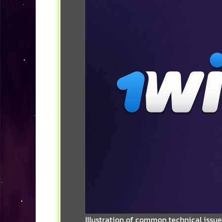
Illustration of common technical issues