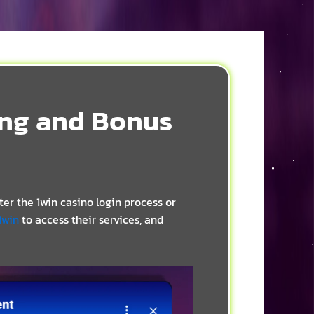
ring and Bonus
ter the 1win casino login process or
1win
to access their services, and