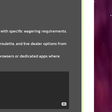
 with specific wagering requirements.
roulette, and live dealer options from
 browsers or dedicated apps where