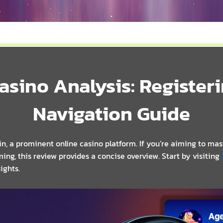
asino Analysis: Registe
Navigation Guide
n, a prominent online casino platform. If you’re aiming to mas
ing, this review provides a concise overview. Start by visiting
ights.