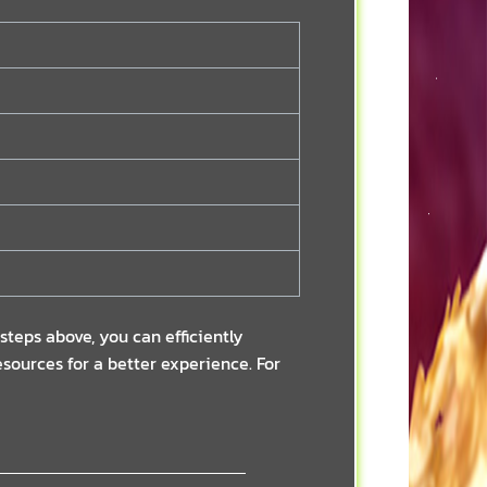
 steps above, you can efficiently
ources for a better experience. For