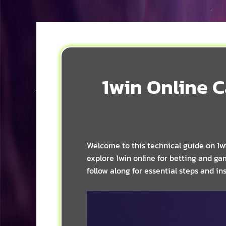
1win Online C
Welcome to this technical guide on 1wi
explore 1win online for betting and gam
follow along for essential steps and ins