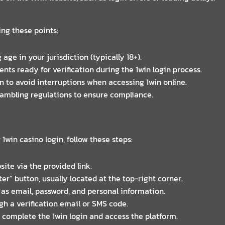
ng these points:
age in your jurisdiction (typically 18+).
nts ready for verification during the 1win login process.
n to avoid interruptions when accessing 1win online.
 gambling regulations to ensure compliance.
1win casino login, follow these steps:
site via the provided link.
ter” button, usually located at the top-right corner.
ch as email, password, and personal information.
gh a verification email or SMS code.
o complete the 1win login and access the platform.