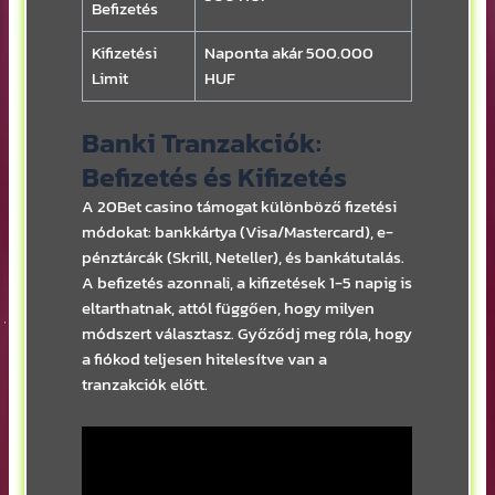
Befizetés
Kifizetési
Naponta akár 500.000
Limit
HUF
Banki Tranzakciók:
Befizetés és Kifizetés
A 20Bet casino támogat különböző fizetési
módokat: bankkártya (Visa/Mastercard), e-
pénztárcák (Skrill, Neteller), és bankátutalás.
A befizetés azonnali, a kifizetések 1-5 napig is
eltarthatnak, attól függően, hogy milyen
módszert választasz. Győződj meg róla, hogy
a fiókod teljesen hitelesítve van a
tranzakciók előtt.