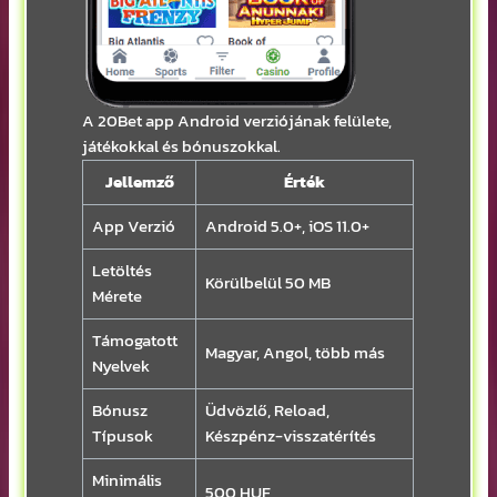
A 20Bet app Android verziójának felülete,
játékokkal és bónuszokkal.
Jellemző
Érték
App Verzió
Android 5.0+, iOS 11.0+
Letöltés
Körülbelül 50 MB
Mérete
Támogatott
Magyar, Angol, több más
Nyelvek
Bónusz
Üdvözlő, Reload,
Típusok
Készpénz-visszatérítés
Minimális
500 HUF