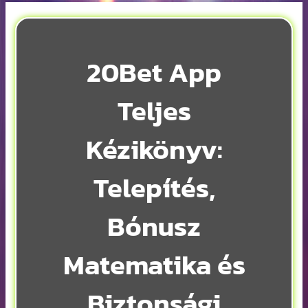
20Bet App
Teljes
Kézikönyv:
Telepítés,
Bónusz
Matematika és
Biztonsági