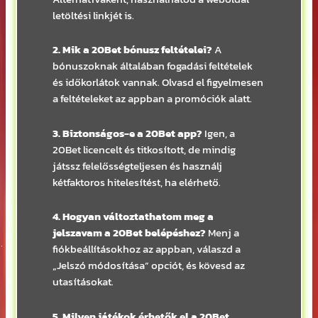
letöltési linkjét is.
2. Mik a 20Bet bónusz feltételei?
A
bónuszoknak általában fogadási feltételek
és időkorlátok vannak. Olvasd el figyelmesen
a feltételeket az appban a promóciók alatt.
3. Biztonságos-e a 20Bet app?
Igen, a
20Bet licencelt és titkosított, de mindig
játssz felelősségteljesen és használj
kétfaktoros hitelesítést, ha elérhető.
4. Hogyan változtathatom meg a
jelszavam a 20Bet belépéshez?
Menj a
fiókbeállításokhoz az appban, válaszd a
„Jelszó módosítása” opciót, és kövesd az
utasításokat.
5. Milyen játékok érhetők el a 20Bet