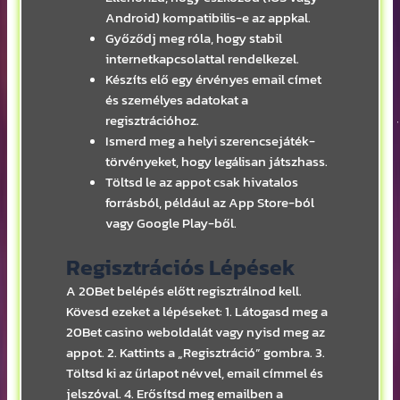
Android) kompatibilis-e az appkal.
Győződj meg róla, hogy stabil
internetkapcsolattal rendelkezel.
Készíts elő egy érvényes email címet
és személyes adatokat a
regisztrációhoz.
Ismerd meg a helyi szerencsejáték-
törvényeket, hogy legálisan játszhass.
Töltsd le az appot csak hivatalos
forrásból, például az App Store-ból
vagy Google Play-ből.
Regisztrációs Lépések
A 20Bet belépés előtt regisztrálnod kell.
Kövesd ezeket a lépéseket: 1. Látogasd meg a
20Bet casino weboldalát vagy nyisd meg az
appot. 2. Kattints a „Regisztráció” gombra. 3.
Töltsd ki az űrlapot névvel, email címmel és
jelszóval. 4. Erősítsd meg emailben a