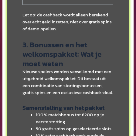
Let op: de cashback wordt alleen berekend
over echt geld inzetten, niet over gratis spins
of demo‑spellen.
3. Bonussen en het
welkomspakket: Wat je
moet weten
Nieuwe spelers worden verwelkomd met een
uitgebreid welkomspakket. Dit bestaat uit
een combinatie van stortingsbonussen,
gratis spins en een exclusieve cashback‑deal.
Samenstelling van het pakket
100 % matchbonus tot €200 op je
eerste storting.
50 gratis spins op geselecteerde slots.
10 % extra cashback gedurende de