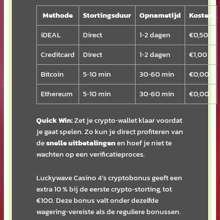
Methode
Stortingsduur
Opnametijd
Kosten
iDEAL
Direct
1‑2 dagen
€0,50
Creditcard
Direct
1‑2 dagen
€1,00
Bitcoin
5‑10 min
30‑60 min
€0,00
Ethereum
5‑10 min
30‑60 min
€0,00
Quick Win:
Zet je crypto‑wallet klaar voordat
je gaat spelen. Zo kun je direct profiteren van
de
snelle uitbetalingen
en hoef je niet te
wachten op een verificatieproces.
Luckywave Casino 4’s cryptobonus geeft een
extra 10 % bij de eerste crypto‑storting, tot
€100. Deze bonus valt onder dezelfde
wagering‑vereiste als de reguliere bonussen.