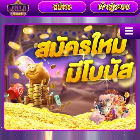
Skip
to
content