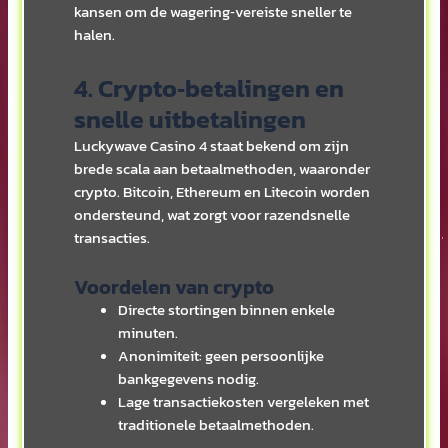
kansen om de wagering‑vereiste sneller te
halen.
4. Crypto‑betalingen en
snelle uitbetalingen
Luckywave Casino 4 staat bekend om zijn
brede scala aan betaalmethoden, waaronder
crypto. Bitcoin, Ethereum en Litecoin worden
ondersteund, wat zorgt voor razendsnelle
transacties.
Voordelen van crypto
Directe stortingen binnen enkele
minuten.
Anonimiteit: geen persoonlijke
bankgegevens nodig.
Lage transactiekosten vergeleken met
traditionele betaalmethoden.