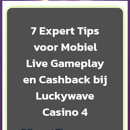
7 Expert Tips
voor Mobiel
Live Gameplay
en Cashback bij
Luckywave
Casino 4