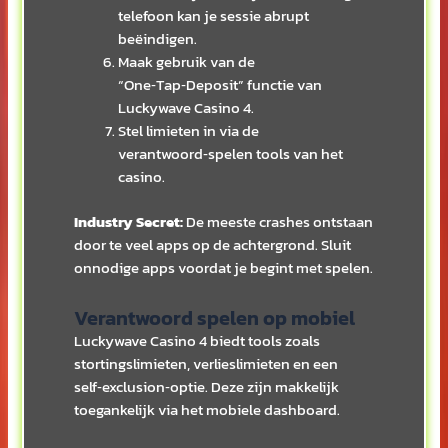
telefoon kan je sessie abrupt
beëindigen.
Maak gebruik van de
“One‑Tap‑Deposit” functie van
Luckywave Casino 4.
Stel limieten in via de
verantwoord‑spelen tools van het
casino.
Industry Secret:
De meeste crashes ontstaan
door te veel apps op de achtergrond. Sluit
onnodige apps voordat je begint met spelen.
Verantwoord spelen op mobiel
Luckywave Casino 4 biedt tools zoals
stortingslimieten, verlieslimieten en een
self‑exclusion‑optie. Deze zijn makkelijk
toegankelijk via het mobiele dashboard.