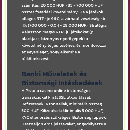
számítás: 20 000 HUF × 35 = 700 000 HUF
összes fogadási követelmény. Ha a játékok
átlagos RTP-je 96%, a várható veszteség kb.
4% (700 000 × 0,04 = 28 000 HUF). Stratégia:
Válasszon magas RTP-jű játékokat (pl.
blackjack, bizonyos nyerőgépek) a
követelmény teljesítéséhez, és monitorozza
az egyenleget, hogy elkerülje a
túlköltekezést.
Banki Műveletek és
Biztonsági Intézkedések
A Pistolo casino online biztonságos
tranzakciókat kínál SSL titkosítással.
Befizetések: Azonnaliak, minimális összeg
500 HUF. Kifizetések: Minimális 5 000 HUF,
KYC ellenőrzés szükséges. Biztonsági tippek:
Használjon erős jelszavakat, engedélyezze a