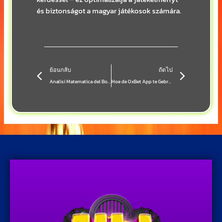
és biztonságot a magyar játékosok számára.
Prev
Next
ย้อนกลับ
ถัดไป
Analisi Matematica del Bonus Daznbet: Guida Tecnica per il Calcolo e il Ritiro
Hoe de 0xBet App te Gebruiken voor een Ononderbroken Casino-Ervaring