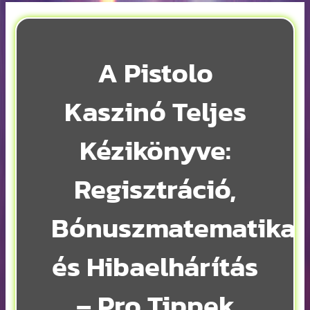
A Pistolo
Kaszinó Teljes
Kézikönyve:
Regisztráció,
Bónuszmatematika
és Hibaelhárítás
– Pro Tippek