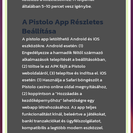
általában 5-10 percet vesz igénybe.
A Pistolo App Részletes
Beállítása
A pistolo app letölthető Android és iOS
eszközökre. Android esetén: (1)
Engedélyezze a harmadik féltől származó
alkalmazások telepítését a beállításokban,
(2) töltse le az APK fájlt a Pistolo
weboldaláról, (3) telepítse és indítsa el. iOS
esetén: (1) Használja a Safari böngészőt a
Pistolo casino online oldal megnyitásához,
(2) koppintson a “Hozzáadás a
kezdőképernyőhöz” lehetőségre egy
webapp létrehozásához. Az app teljes
funkcionalitást kínál, beleértve a játékokat,
banki tranzakciókat és ügyfélszolgálatot,
kompatibilis a legtöbb modern eszközzel.