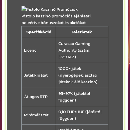
Pistolo kaszinó promóciós ajánlatai,
beleértve bónuszokat és akciókat.
Specifikáció
Részletek
Curacao Gaming
Licenc
Authority (szám:
365/JAZ)
1000+ játék
Játékkínálat
(nyerőgépek, asztali
játékok, élő kaszinó)
95-97% (játéktól
Átlagos RTP
függően)
0,10 EUR/HUF (játéktól
Minimális tét
függően)
Bankkártya, e-