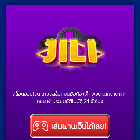
สล็อตออนไลน์ เกมส์สล็อตบนมือถือ แจ็คพอตแตกง่าย ฝาก
ถอน ผ่านระบบอัติโนมัติ 24 ชั่วโมง