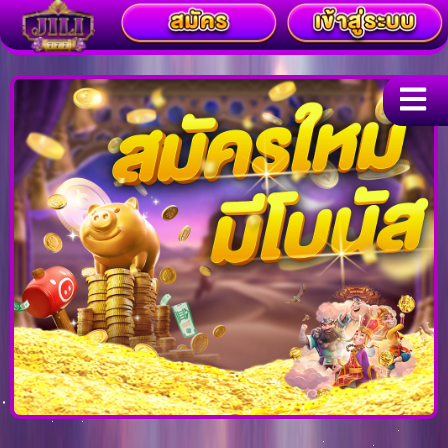
Skip
to
content