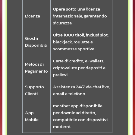
Opera sotto una licenza
Licenza
internazionale, garantendo
sicurezza.
Oltre 1000 titoli, inclusi slot,
Giochi
blackjack, roulette e
Disponibili
scommesse sportive.
Carte di credito, e-wallets,
Metodi di
criptovalute per depositi e
Pagamento
prelievi.
Supporto
Assistenza 24/7 via chat live,
Clienti
email e telefono.
mostbet app disponibile
App
per download diretto,
Mobile
compatibile con dispositivi
moderni.