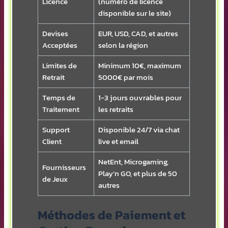
Licence
(numéro de licence
disponible sur le site)
Devises
EUR, USD, CAD, et autres
Acceptées
selon la région
Limites de
Minimum 10€, maximum
Retrait
5000€ par mois
Temps de
1-3 jours ouvrables pour
Traitement
les retraits
Support
Disponible 24/7 via chat
Client
live et email
NetEnt, Microgaming,
Fournisseurs
Play’n GO, et plus de 50
de Jeux
autres
Méthodes de Paiement et