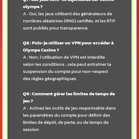
olympe ?
A : Oui, les jeux utilisent des générateurs de
nombres aléatoires (RNG) certifiés, et les RTP
sont publiés pour transparence.
Q8 : Puis-je utiliser un VPN pour accéder à
Olympe Casino ?
A : Non, l’utilisation de VPN est interdite
selon les conditions ; cela peut entraîner la
suspension du compte pour non-respect
des règles géographiques.
Q9 : Comment gérer les limites de temps de
jeu ?
A : Activez les outils de jeu responsable dans
les paramètres du compte pour définir des
limites de dépôt, de perte, ou de temps de
session.