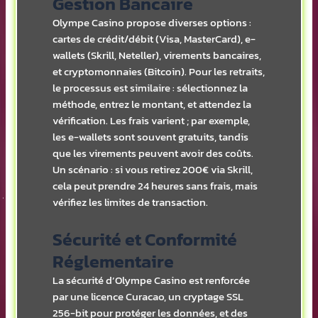
Gestion Bancaire
Olympe Casino propose diverses options :
cartes de crédit/débit (Visa, MasterCard), e-
wallets (Skrill, Neteller), virements bancaires,
et cryptomonnaies (Bitcoin). Pour les retraits,
le processus est similaire : sélectionnez la
méthode, entrez le montant, et attendez la
vérification. Les frais varient ; par exemple,
les e-wallets sont souvent gratuits, tandis
que les virements peuvent avoir des coûts.
Un scénario : si vous retirez 200€ via Skrill,
cela peut prendre 24 heures sans frais, mais
vérifiez les limites de transaction.
Sécurité et Conformité
Réglementaire
La sécurité d’Olympe Casino est renforcée
par une licence Curacao, un cryptage SSL
256-bit pour protéger les données, et des