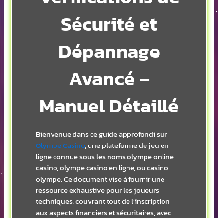
Sécurité et
Dépannage
Avancé –
Manuel Détaillé
Bienvenue dans ce guide approfondi sur
Olympe Casino
, une plateforme de jeu en
ligne connue sous les noms olympe online
casino, olympe casino en ligne, ou casino
olympe. Ce document vise à fournir une
ressource exhaustive pour les joueurs
techniques, couvrant tout de l’inscription
aux aspects financiers et sécuritaires, avec