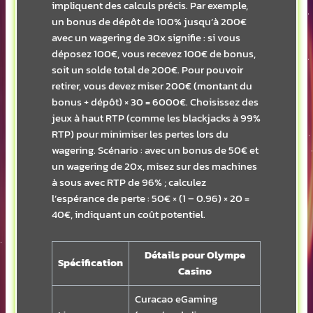
impliquent des calculs précis. Par exemple,
un bonus de dépôt de 100% jusqu’à 200€
avec un wagering de 30x signifie : si vous
déposez 100€, vous recevez 100€ de bonus,
soit un solde total de 200€. Pour pouvoir
retirer, vous devez miser 200€ (montant du
bonus + dépôt) × 30 = 6000€. Choisissez des
jeux à haut RTP (comme les blackjacks à 99%
RTP) pour minimiser les pertes lors du
wagering. Scénario : avec un bonus de 50€ et
un wagering de 20x, misez sur des machines
à sous avec RTP de 96% ; calculez
l’espérance de perte : 50€ × (1 – 0.96) × 20 =
40€, indiquant un coût potentiel.
Détails pour Olympe
Spécification
Casino
Curacao eGaming