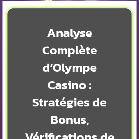
Analyse
Complète
d’Olympe
Casino :
Stratégies de
Bonus,
Vérifications de