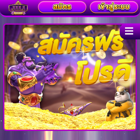
Skip
to
content