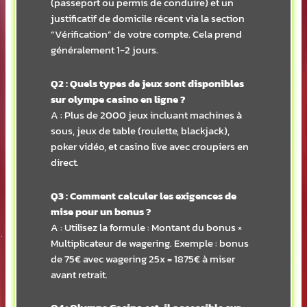
(passeport ou permis de conduire) et un
justificatif de domicile récent via la section
“Vérification” de votre compte. Cela prend
généralement 1-2 jours.
Q2 : Quels types de jeux sont disponibles
sur olympe casino en ligne ?
A : Plus de 2000 jeux incluant machines à
sous, jeux de table (roulette, blackjack),
poker vidéo, et casino live avec croupiers en
direct.
Q3 : Comment calculer les exigences de
mise pour un bonus ?
A : Utilisez la formule : Montant du bonus ×
Multiplicateur de wagering. Exemple : bonus
de 75€ avec wagering 25x = 1875€ à miser
avant retrait.