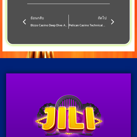
Prev
Next
ย้อนกลับ
ถัดไป
Bizzo Casino Deep Dive: App-Einrichtung, Bonus-Mathematik und Login-Fixes Schritt-für-Schritt
Pelican Casino Technical Handbook: Login Troubleshooting and Bonus Analysis