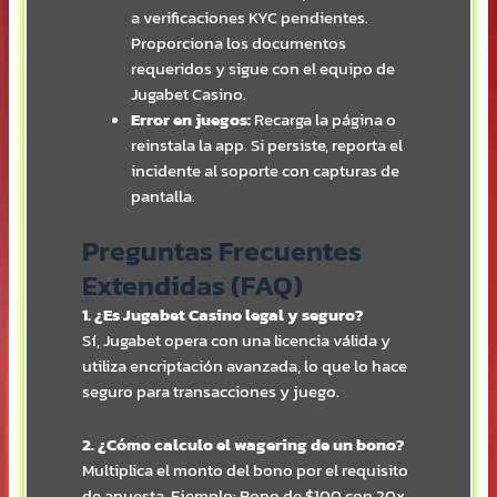
a verificaciones KYC pendientes.
Proporciona los documentos
requeridos y sigue con el equipo de
Jugabet Casino.
Error en juegos:
Recarga la página o
reinstala la app. Si persiste, reporta el
incidente al soporte con capturas de
pantalla.
Preguntas Frecuentes
Extendidas (FAQ)
1. ¿Es Jugabet Casino legal y seguro?
Sí, Jugabet opera con una licencia válida y
utiliza encriptación avanzada, lo que lo hace
seguro para transacciones y juego.
2. ¿Cómo calculo el wagering de un bono?
Multiplica el monto del bono por el requisito
de apuesta. Ejemplo: Bono de $100 con 20x