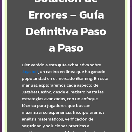
Errores – Guía
Definitiva Paso
a Paso
Bienvenido a esta guía exhaustiva sobre
Juga bet
, un casino en línea que ha ganado
popularidad en el mercado iGaming. En este
manual, exploraremos cada aspecto de
Jugabet Casino, desde el registro hasta las
estrategias avanzadas, con un enfoque
técnico para jugadores que buscan
maximizar su experiencia. Incorporaremos
análisis matemáticos, verificación de
seguridad y soluciones prácticas a