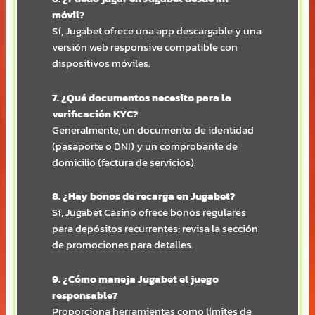
móvil?
Sí, Jugabet ofrece una app descargable y una
versión web responsive compatible con
dispositivos móviles.
7. ¿Qué documentos necesito para la
verificación KYC?
Generalmente, un documento de identidad
(pasaporte o DNI) y un comprobante de
domicilio (factura de servicios).
8. ¿Hay bonos de recarga en Jugabet?
Sí, Jugabet Casino ofrece bonos regulares
para depósitos recurrentes; revisa la sección
de promociones para detalles.
9. ¿Cómo maneja Jugabet el juego
responsable?
Proporciona herramientas como límites de