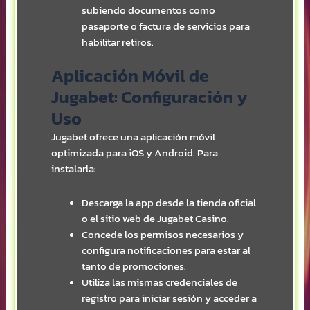
subiendo documentos como
pasaporte o factura de servicios para
habilitar retiros.
Aplicación Móvil de
Jugabet: Configuración y
Uso
Jugabet ofrece una aplicación móvil
optimizada para iOS y Android. Para
instalarla:
Descarga la app desde la tienda oficial
o el sitio web de Jugabet Casino.
Concede los permisos necesarios y
configura notificaciones para estar al
tanto de promociones.
Utiliza las mismas credenciales de
registro para iniciar sesión y acceder a