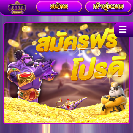
Skip
to
content