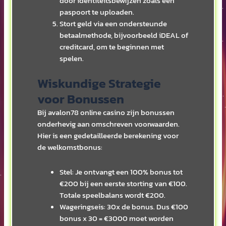
door identiteitsbewijzen zoals een
paspoort te uploaden.
Stort geld via een ondersteunde
betaalmethode, bijvoorbeeld iDEAL of
creditcard, om te beginnen met
spelen.
Wiskundige Strategie
voor Bonussen
Bij avalon78 online casino zijn bonussen
onderhevig aan omschreven voorwaarden.
Hier is een gedetailleerde berekening voor
de welkomstbonus:
Stel: Je ontvangt een 100% bonus tot
€200 bij een eerste storting van €100.
Totale speelbalans wordt €200.
Wageringseis: 30x de bonus. Dus €100
bonus x 30 = €3000 moet worden