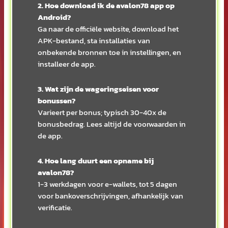
2. Hoe download ik de avalon78 app op
Android?
Ga naar de officiële website, download het
APK-bestand, sta installaties van
onbekende bronnen toe in instellingen, en
installeer de app.
3. Wat zijn de wageringseisen voor
bonussen?
Varieert per bonus; typisch 30-40x de
bonusbedrag. Lees altijd de voorwaarden in
de app.
4. Hoe lang duurt een opname bij
avalon78?
1-3 werkdagen voor e-wallets, tot 5 dagen
voor bankoverschrijvingen, afhankelijk van
verificatie.