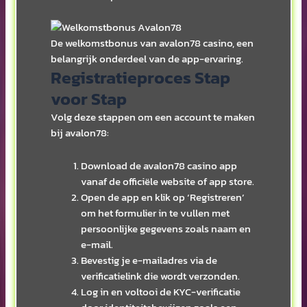
De welkomstbonus van avalon78 casino, een
belangrijk onderdeel van de app-ervaring.
Registratieproces Stap
voor Stap
Volg deze stappen om een account te maken
bij avalon78:
Download de avalon78 casino app
vanaf de officiële website of app store.
Open de app en klik op ‘Registreren’
om het formulier in te vullen met
persoonlijke gegevens zoals naam en
e-mail.
Bevestig je e-mailadres via de
verificatielink die wordt verzonden.
Log in en voltooi de KYC-verificatie