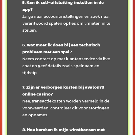
5. Kan ik self-uitsluiting instellen in de
app?
Ja, ga naar accountinstellingen en zoek naar
verantwoord spelen opties om limieten in te
stellen.
6. Wat moet ik doen bij een technisch
probleem met een spel?
Neem contact op met klantenservice via live
chat en geef details zoals spelnaam en
tijdstip.
7. Zijn er verborgen kosten bij avalon78
online casino?
Nee, transactiekosten worden vermeld in de
voorwaarden; controleer dit voor stortingen
en opnames.
8. Hoe bereken ik mijn winstkansen met