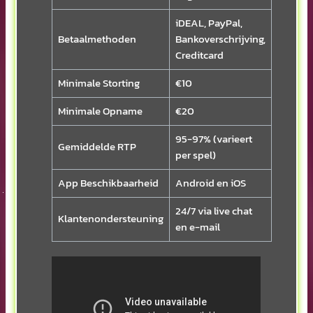
iDEAL, PayPal,
Betaalmethoden
Bankoverschrijving,
Creditcard
Minimale Storting
€10
Minimale Opname
€20
95-97% (varieert
Gemiddelde RTP
per spel)
App Beschikbaarheid
Android en iOS
24/7 via live chat
Klantenondersteuning
en e-mail