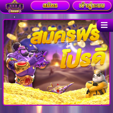
Skip
to
content