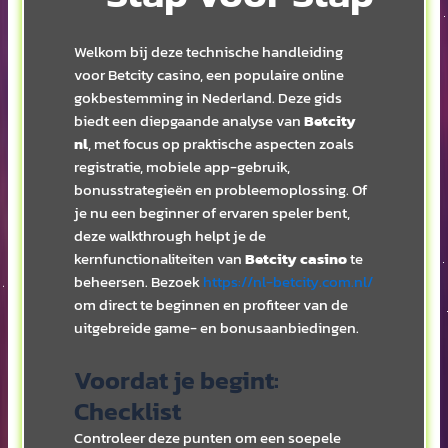
Welkom bij deze technische handleiding
voor Betcity casino, een populaire online
gokbestemming in Nederland. Deze gids
biedt een diepgaande analyse van
Betcity
nl
, met focus op praktische aspecten zoals
registratie, mobiele app-gebruik,
bonusstrategieën en probleemoplossing. Of
je nu een beginner of ervaren speler bent,
deze walkthrough helpt je de
kernfunctionaliteiten van
Betcity casino
te
beheersen. Bezoek
https://nl-betcity.com.nl/
om direct te beginnen en profiteer van de
uitgebreide game- en bonusaanbiedingen.
Voordat je begint:
Checklist
Controleer deze punten om een soepele