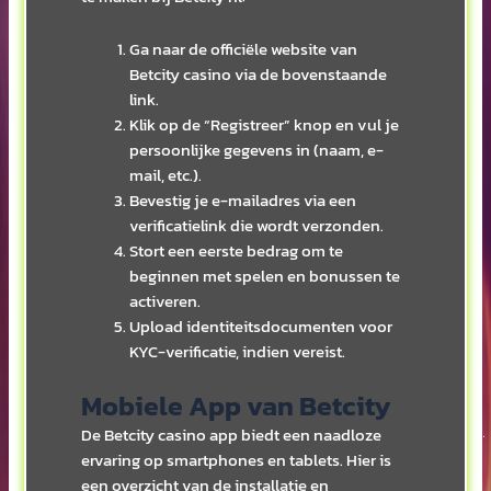
Ga naar de officiële website van
Betcity casino via de bovenstaande
link.
Klik op de “Registreer” knop en vul je
persoonlijke gegevens in (naam, e-
mail, etc.).
Bevestig je e-mailadres via een
verificatielink die wordt verzonden.
Stort een eerste bedrag om te
beginnen met spelen en bonussen te
activeren.
Upload identiteitsdocumenten voor
KYC-verificatie, indien vereist.
Mobiele App van Betcity
De Betcity casino app biedt een naadloze
ervaring op smartphones en tablets. Hier is
een overzicht van de installatie en