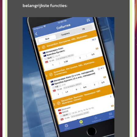
belangrijkste functies: