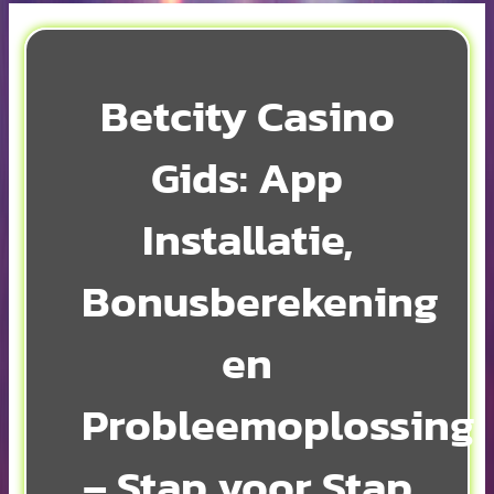
Betcity Casino
Gids: App
Installatie,
Bonusberekening
en
Probleemoplossing
– Stap voor Stap