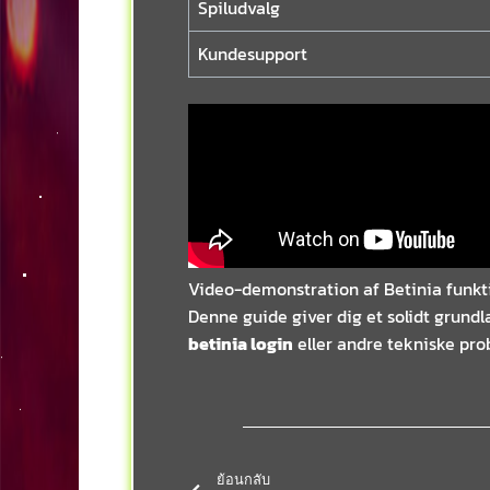
Spiludvalg
Kundesupport
Video-demonstration af Betinia funkti
Denne guide giver dig et solidt grundl
betinia login
eller andre tekniske pro
Prev
ย้อนกลับ