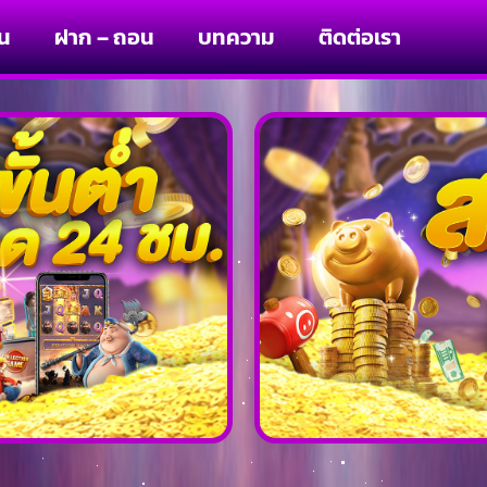
่น
ฝาก – ถอน
บทความ
ติดต่อเรา