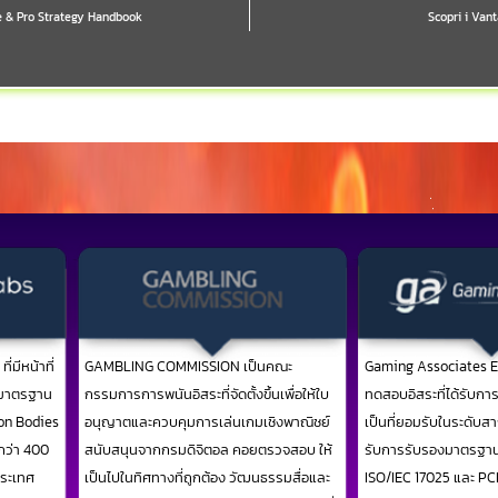
e & Pro Strategy Handbook
Scopri i Van
่มีหน้าที่
GAMBLING COMMISSION เป็นคณะ
Gaming Associates E
งมาตรฐาน
กรรมการการพนันอิสระที่จัดตั้งขึ้นเพื่อให้ใบ
ทดสอบอิสระที่ได้รับกา
ion Bodies
อนุญาตและควบคุมการเล่นเกมเชิงพาณิชย์
เป็นที่ยอมรับในระดับสาก
กว่า 400
สนับสนุนจากกรมดิจิตอล คอยตรวจสอบ ให้
รับการรับรองมาตรฐาน
ประเทศ
เป็นไปในทิศทางที่ถูกต้อง วัฒนธรรมสื่อและ
ISO/IEC 17025 และ PC