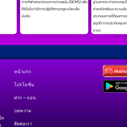
การกีฬาคณะกรรมการการพนัน (DCMS) เพื่อ
ฐานสากล การควบคุมโดย
ให้มั่นใจว่ามีการปฏิบัติตามกฎระเบียบข้อ
ค่าแก่นักพัฒนาระบบอินเ
บังคับ
ประกอบการที่ต้องการระ
อนุมัติ การประกันคุณ
ระบบ
หน้าแรก
โปรโมชั่น
ฝาก – ถอน
บทความ
จ็ค
ติดต่อเรา
น