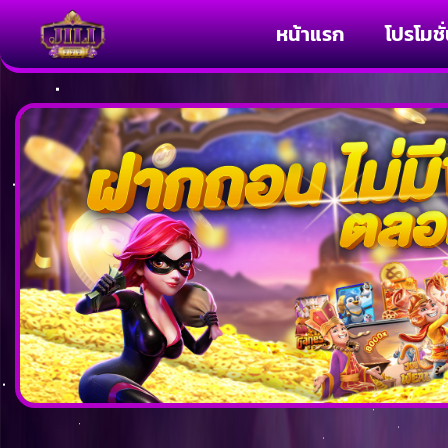
Skip
หน้าแรก
โปรโมชั
to
content