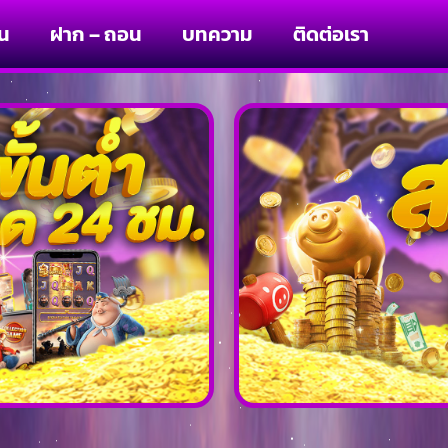
่น
ฝาก – ถอน
บทความ
ติดต่อเรา