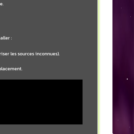
e.
ller :
riser les sources inconnues).
éplacement.