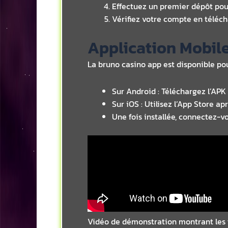
Effectuez un premier dépôt pou
Vérifiez votre compte en téléc
Application Mobil
La bruno casino app est disponible pour
Sur Android : Téléchargez l’APK 
Sur iOS : Utilisez l’App Store ap
Une fois installée, connectez-v
Vidéo de démonstration montrant les f