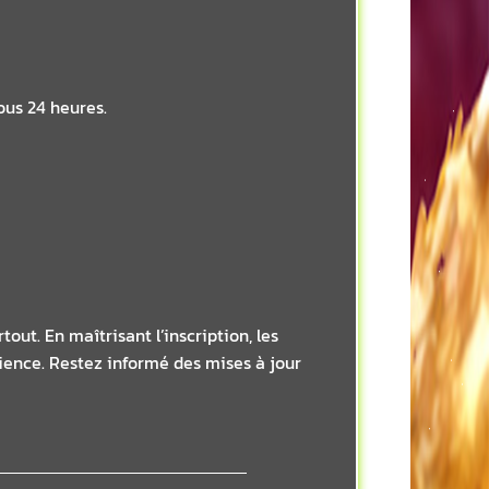
ous 24 heures.
ut. En maîtrisant l’inscription, les
rience. Restez informé des mises à jour