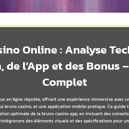
ino Online : Analyse Te
on, de l’App et des Bonus
Complet
ux en ligne réputée, offrant une expérience immersive avec un
s bruno casino, et une application mobile pratique. Ce guide
isation optimale de la bruno casino app, en incluant des conseil
s intégrerons des éléments visuels et des spécifications pour