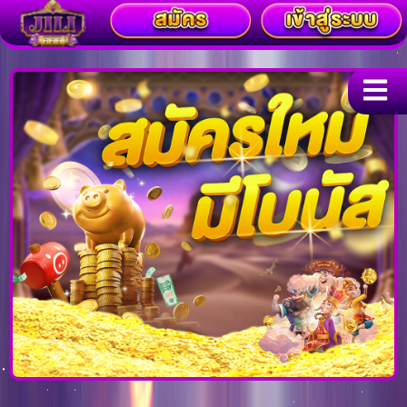
Skip
to
content