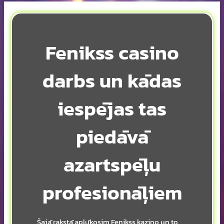
Fenikss casino
darbs un kādas
iespējas tas
piedāvā
azartspēļu
profesionāļiem
Šajā rakstā aplūkosim Fenikss kazino un to,