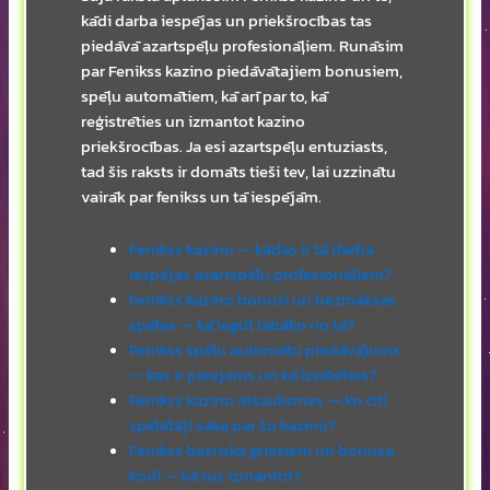
kādi darba iespējas un priekšrocības tas
piedāvā azartspēļu profesionāļiem. Runāsim
par Fenikss kazino piedāvātajiem bonusiem,
spēļu automātiem, kā arī par to, kā
reģistrēties un izmantot kazino
priekšrocības. Ja esi azartspēļu entuziasts,
tad šis raksts ir domāts tieši tev, lai uzzinātu
vairāk par fenikss un tā iespējām.
Fenikss kazino — kādas ir tā darba
iespējas azartspēļu profesionāļiem?
Fenikss kazino bonusi un bezmaksas
spēles — kā iegūt labāko no tā?
Fenikss spēļu automātu piedāvājums
— kas ir pieejams un kā izvēlēties?
Fenikss kazino atsauksmes — ko citi
spēlētāji saka par šo kazino?
Fenikss bezriska griezieni un bonusa
kodi — kā tos izmantot?