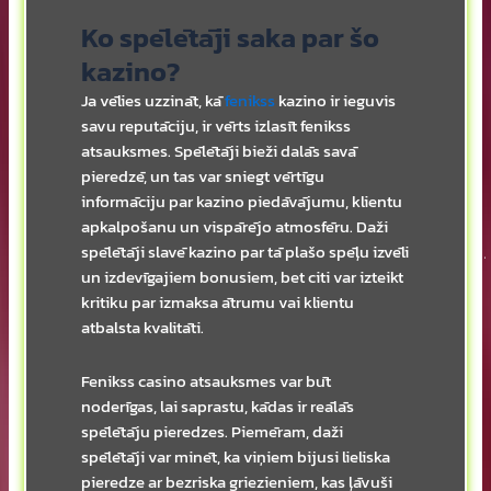
Ko spēlētāji saka par šo
kazino?
Ja vēlies uzzināt, kā
fenikss
kazino ir ieguvis
savu reputāciju, ir vērts izlasīt fenikss
atsauksmes. Spēlētāji bieži dalās savā
pieredzē, un tas var sniegt vērtīgu
informāciju par kazino piedāvājumu, klientu
apkalpošanu un vispārējo atmosfēru. Daži
spēlētāji slavē kazino par tā plašo spēļu izvēli
un izdevīgajiem bonusiem, bet citi var izteikt
kritiku par izmaksa ātrumu vai klientu
atbalsta kvalitāti.
Fenikss casino atsauksmes var būt
noderīgas, lai saprastu, kādas ir reālās
spēlētāju pieredzes. Piemēram, daži
spēlētāji var minēt, ka viņiem bijusi lieliska
pieredze ar bezriska griezieniem, kas ļāvuši