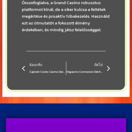
Összefoglalva, a Grand Casino robusztus
platformot kínál, de a siker kulcsa a feltétek
megértése és proaktív hibakezelés. Használd
ezt az útmutatót a fokozott élmény
érdekében, és mindig játsz felelősséggel.
Prev
Next
ย้อนกลับ
ถัดไป
Captain Cooks Casino Decoded: Der Exhaustive Walkthrough für Bonus-Math, App-Integration und Troubleshooting-Szenarien
Vegasino Connexion Déchiffrée – Analyse Technique de l’Inscription et des Problèmes Courants