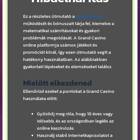
Ez a részletes útmutató a
Grand Casino
működését és bónuszait tárja fel, kiemelve a
matematikai számításokat és gyakori
problémák megoldását. A Grand Casino
online platformja számos játékot és
promóciót kínál, így ezen útmutató segít a
hatékony használatban. Az alábbiakban
gyakorlati lépéseket és elemzéseket találsz.
Mielőtt elkezdened
Ellenőrizd ezeket a pontokat a Grand Casino
használata előtt:
Győződj meg róla, hogy 18 éves vagy
idősebb, és az országodban legális az
online kaszinózás.
Használj stabil internetkapcsolatot a