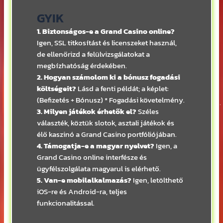
GYIK
1. Biztonságos-e a Grand Casino online?
Igen, SSL titkosítást és licenszeket használ,
de ellenőrizd a felülvizsgálatokat a
megbízhatóság érdekében.
2. Hogyan számolom ki a bónusz fogadási
költségeit?
Lásd a fenti példát; a képlet:
(Befizetés + Bónusz) * Fogadási követelmény.
3. Milyen játékok érhetők el?
Széles
választék, köztük slotok, asztali játékok és
élő kaszinó a Grand Casino portfóliójában.
4. Támogatja-e a magyar nyelvet?
Igen, a
Grand Casino online interfésze és
ügyfélszolgálata magyarul is elérhető.
5. Van-e mobilalkalmazás?
Igen, letölthető
iOS-re és Android-ra, teljes
funkcionalitással.