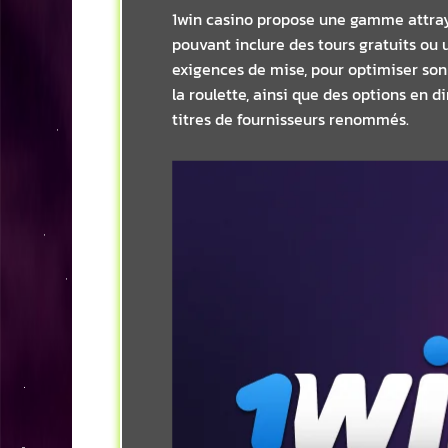
1win casino propose une gamme attraya
pouvant inclure des tours gratuits ou u
exigences de mise, pour optimiser son 
la roulette, ainsi que des options en d
titres de fournisseurs renommés.