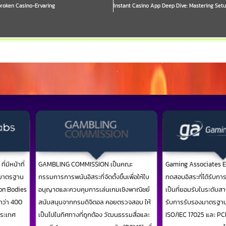
roken Casino-Ervaring
่มีหน้าที่
GAMBLING COMMISSION เป็นคณะ
Gaming Associates E
งมาตรฐาน
กรรมการการพนันอิสระที่จัดตั้งขึ้นเพื่อให้ใบ
ทดสอบอิสระที่ได้รับกา
ion Bodies
อนุญาตและควบคุมการเล่นเกมเชิงพาณิชย์
เป็นที่ยอมรับในระดับสาก
กว่า 400
สนับสนุนจากกรมดิจิตอล คอยตรวจสอบ ให้
รับการรับรองมาตรฐาน
ประเทศ
เป็นไปในทิศทางที่ถูกต้อง วัฒนธรรมสื่อและ
ISO/IEC 17025 และ PC