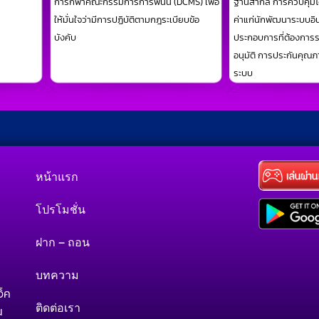
การกีฬาคณะกรรมการการพนัน (DCMS) เพื่อ
ฐานสากล การควบคุมโดย
ให้มั่นใจว่ามีการปฏิบัติตามกฎระเบียบข้อ
ค่าแก่นักพัฒนาระบบอินเ
บังคับ
ประกอบการที่ต้องการระ
อนุมัติ การประกันคุณ
ระบบ
หน้าแรก
โปรโมชั่น
ฝาก – ถอน
บทความ
จ็ค
ติดต่อเรา
น