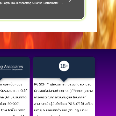
Instant Casino App Deep Dive: Mastering Setup, Login-Troubleshooting & Bonus-Mathematik – Der Technische Leitfaden
urope เป็นหน่วย
PG SOFT™ ผู้ให้บริการเกมรวมถึง ความรับ
รรับรองและยอมรับให้
ผิดชอบต่อสังคมด้วยการปฏิบัติตามกฏอย่าง
ล (ATF) บริษัทที่ได้
เคร่งครัด ในการควบคุมดูแล ให้บุคคลที่
โลก ISO 9001,
สามารถเข้าสู่เว็บไซต์ของ PG SLOT ได้ จะต้อง
I QSA ได้เป็นมาตรา
มีอายุเกินเกณฑ์ที่กำหนด (ตามกฏหมายใน