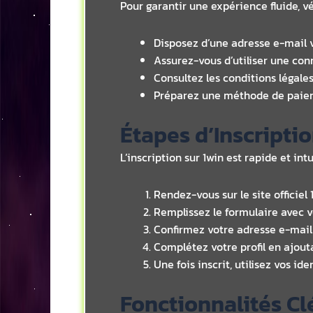
Pour garantir une expérience fluide, vé
Disposez d’une adresse e-mail va
Assurez-vous d’utiliser une conn
Consultez les conditions légale
Préparez une méthode de paieme
Étapes d’Inscriptio
L’inscription sur 1win est rapide et in
Rendez-vous sur le site officiel 
Remplissez le formulaire avec v
Confirmez votre adresse e-mail e
Complétez votre profil en ajout
Une fois inscrit, utilisez vos id
Fonctionnalités Cl