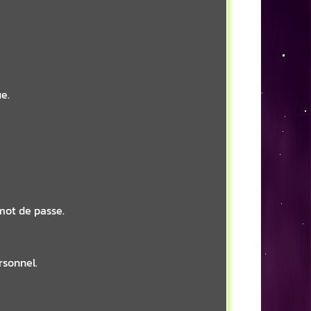
e.
mot de passe.
rsonnel.