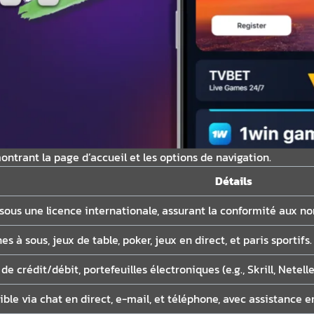
ontrant la page d’accueil et les options de navigation.
Détails
sous une licence internationale, assurant la conformité aux no
s à sous, jeux de table, poker, jeux en direct, et paris sportifs.
de crédit/débit, portefeuilles électroniques (e.g., Skrill, Netel
ible via chat en direct, e-mail, et téléphone, avec assistance e