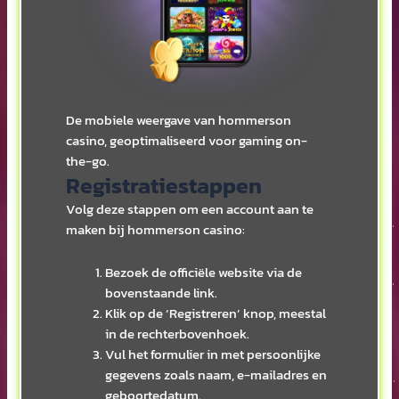
De mobiele weergave van hommerson
casino, geoptimaliseerd voor gaming on-
the-go.
Registratiestappen
Volg deze stappen om een account aan te
maken bij hommerson casino:
Bezoek de officiële website via de
bovenstaande link.
Klik op de ‘Registreren’ knop, meestal
in de rechterbovenhoek.
Vul het formulier in met persoonlijke
gegevens zoals naam, e-mailadres en
geboortedatum.