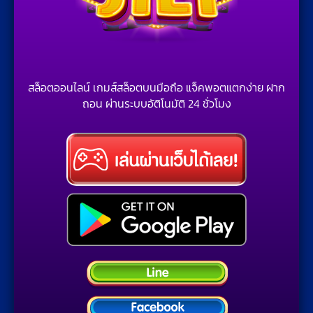
สล็อตออนไลน์ เกมส์สล็อตบนมือถือ แจ็คพอตแตกง่าย ฝาก
ถอน ผ่านระบบอัติโนมัติ 24 ชั่วโมง