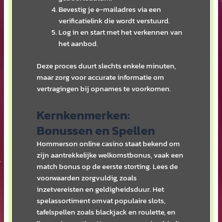
Bevestig je e-mailadres via een
verificatielink die wordt verstuurd.
Log in en start met het verkennen van
het aanbod.
Deze proces duurt slechts enkele minuten,
maar zorg voor accurate informatie om
vertragingen bij opnames te voorkomen.
Kernkenmerken:
Bonussen en Spellen
Hommerson online casino staat bekend om
zijn aantrekkelijke welkomstbonus, vaak een
match bonus op de eerste storting. Lees de
voorwaarden zorgvuldig, zoals
inzetvereisten en geldigheidsduur. Het
spelassortiment omvat populaire slots,
tafelspellen zoals blackjack en roulette, en