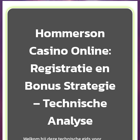
Hommerson
Casino Online:
Registratie en
Bonus Strategie
– Technische
Analyse
Welkom bij deze technische gids voor