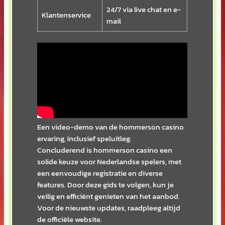
24/7 via live chat en e-
Klantenservice
mail
Een video-demo van de hommerson casino
ervaring, inclusief speluitleg.
Concluderend is hommerson casino een
solide keuze voor Nederlandse spelers, met
een eenvoudige registratie en diverse
features. Door deze gids te volgen, kun je
veilig en efficiënt genieten van het aanbod.
Voor de nieuwste updates, raadpleeg altijd
de officiële website.