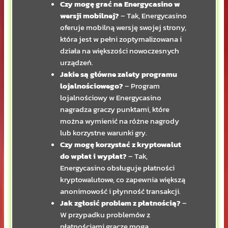
Czy mogę grać na Energycasino w
wersji mobilnej?
– Tak, Energycasino
oferuje mobilną wersję swojej strony,
która jest w pełni zoptymalizowana i
działa na większości nowoczesnych
urządzeń.
Jakie są główne zalety programu
lojalnościowego?
– Program
lojalnościowy w Energycasino
nagradza graczy punktami, które
można wymienić na różne nagrody
lub korzystne warunki gry.
Czy mogę korzystać z kryptowalut
do wpłat i wypłat?
– Tak,
Energycasino obsługuje płatności
kryptowalutowe, co zapewnia większą
anonimowość i płynność transakcji.
Jak zgłosić problem z płatnością?
–
W przypadku problemów z
płatnościami gracze mogą