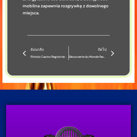
mobilna zapewnia rozgrywkę z dowolnego
miejsca.
Prev
Next
ย้อนกลับ
ถัดไป
Pistolo Casino Registrieren-Anleitung – Spieleparade für Einsteiger
Découverte du Monde Fascinant de Chicken Road : L’Art de la Machine à Sous