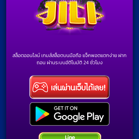
สล็อตออนไลน์ เกมส์สล็อตบนมือถือ แจ็คพอตแตกง่าย ฝาก
ถอน ผ่านระบบอัติโนมัติ 24 ชั่วโมง