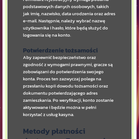
podstawowych danych osobowych, takich
jak imię, nazwisko, data urodzenia oraz adres
e-mail. Następnie, należy wybrać nazwę
użytkownika i hasło, które będą służyć do
logowania się na konto.
Potwierdzenie tożsamości
Aby zapewnić bezpieczeństwo oraz
zgodność z wymogami prawnymi, gracze są
zobowiązani do potwierdzenia swojego
konta. Proces ten zazwyczaj polega na
przesłaniu kopii dowodu tożsamości oraz
dokumentu potwierdzającego adres
zamieszkania. Po weryfikacji, konto zostanie
aktywowane i będzie można w pełni
korzystać z usług kasyna.
Metody płatności