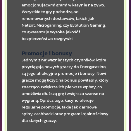
emocjonującymi grami w kasynie na żywo.
Wszystkie te gry pochodzą od
renomowanych dostawców, takich jak
NetEnt, Microgaming, czy Evolution Gaming,
co gwarantuje wysoką jakość i
bezpieczeństwo rozgrywki.
Promocje i bonusy
Jednym z najważniejszych czynników, które
przyciągają nowych graczy do Energycasino,
są jego atrakcyjne promocje i bonusy. Nowi
gracze mogą liczyć na bonus powitalny, który
znacząco zwiększa ich pierwsze wpłaty, co
umożliwia dłuższą grę i zwiększa szanse na
wygraną. Oprócz tego, kasyno oferuje
regularne promocje, takie jak darmowe
spiny, cashbacki oraz program lojalnościowy
dla stałych graczy.