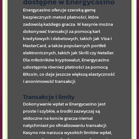
dostępne w Energycasino
Energycasino oferuje szeroką gamę
bezpiecznych metod płatności, które
zadowolą każdego gracza. W kasynie można
dokonywać transakcji za pomocą kart
kredytowych i debetowych, takich jak Visa i
MasterCard, a także popularnych portfeli
elektronicznych, takich jak Skrill czy Neteller.
Dla miłośników kryptowalut, Energycasino
udostępnia również płatności za pomocą
Bitcoin, co daje jeszcze większą elastyczność
i anonimowość transakcji.
Transakcje i limity
Dokonywanie wpłat w Energycasino jest
proste i szybkie, a środki zazwyczaj są
widoczne na koncie gracza niemal
natychmiast po sfinalizowaniu transakcji.
Kasyno nie narzuca wysokich limitów wpłat,