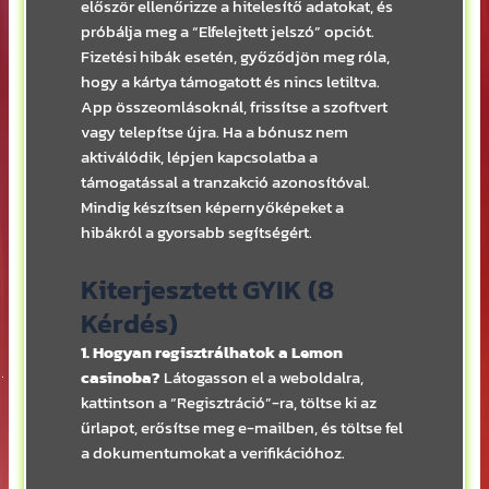
először ellenőrizze a hitelesítő adatokat, és
próbálja meg a “Elfelejtett jelszó” opciót.
Fizetési hibák esetén, győződjön meg róla,
hogy a kártya támogatott és nincs letiltva.
App összeomlásoknál, frissítse a szoftvert
vagy telepítse újra. Ha a bónusz nem
aktiválódik, lépjen kapcsolatba a
támogatással a tranzakció azonosítóval.
Mindig készítsen képernyőképeket a
hibákról a gyorsabb segítségért.
Kiterjesztett GYIK (8
Kérdés)
1. Hogyan regisztrálhatok a Lemon
casinoba?
Látogasson el a weboldalra,
kattintson a “Regisztráció”-ra, töltse ki az
űrlapot, erősítse meg e-mailben, és töltse fel
a dokumentumokat a verifikációhoz.