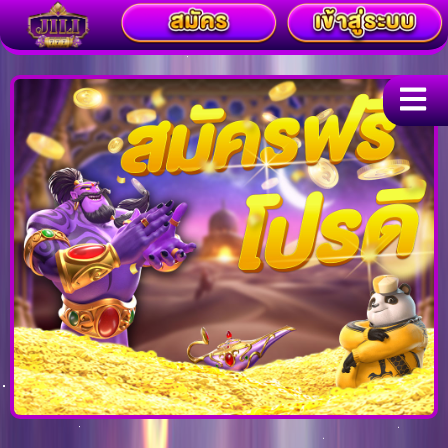
Skip
to
content