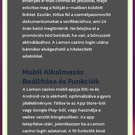
érvényes e-mail címmel és jelszóval, majd
erősítse meg a fiókját e-mailben küldött
linkkel. Ezután, töltse fel a személyazonosító
dokumentumokat a verifikációhoz, ami 24
órán belül megtörténik. Ne felejtse el a
promóciós kód beírását, ha van, a bónuszok
aktiválásához. A Lemon casino login utána
bármikor elvégezhető a hitelesített
adatokkal.
Mobil Alkalmazás
Beállítása és Funkciók
A Lemon casino mobil appja iOS-re és
Android-ra is elérhető, optimalizálva a gyors
játékélményre. Töltse le az App Store-ból
vagy Google Play-ből, vagy használja a
webes verziót böngészőben. Az app
telepítése után, jelentkezzen be a Lemon
casino login adataival. A fő funkciók közé