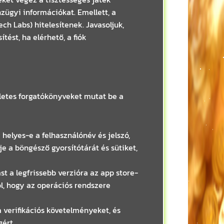
nzügyi információkat. Emellett, a
ch Labs) hitelesítenek. Javasoljuk,
tést, ha elérhető, a fiók
zletes forgatókönyveket mutat be a
 helyes-e a felhasználónév és jelszó,
lje a böngésző gyorsítótárát és sütiket,
st a legfrissebb verzióra az app store-
ról, hogy az operációs rendszere
a verifikációs követelményeket, és
ért.