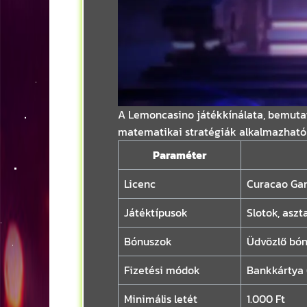
A Lemoncasino játékkínálata, bemutatva 
matematikai stratégiák alkalmazható
Paraméter
Licenc
Curacao Gam
Játéktípusok
Slotok, aszta
Bónuszok
Üdvözlő bón
Fizetési módok
Bankkártya (
Minimális letét
1.000 Ft