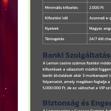
Minimális kifizetés
2.000 Ft
Kifizetési idő
Azonnali e-p
Nyelvek
Magyar, ang
Támogatás
24/7 élő cha
Banki Szolgáltatás
A Lemon casino számos fizetési módot 
kifizetések a választott módtól függe
banki átutalások akár 3 munkanapot is 
folyamatot, amely magában foglalja a 
5.000.000 Ft, de ez változhat a VIP sz
Biztonság és Enge
A Lemoncasino a Curacao Gaming Autho