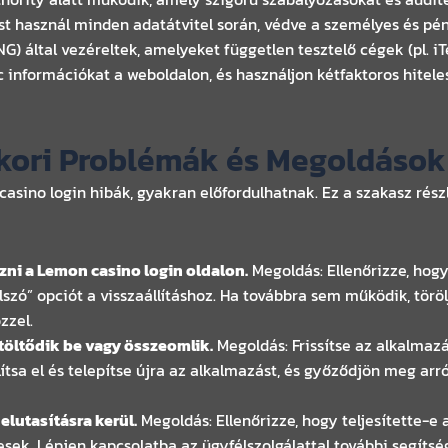
ást használ minden adatátvitel során, védve a személyes és pé
 által vezéreltek, amelyeket független tesztelő cégek (pl. iTe
 információkat a weboldalon, és használjon kétfaktoros hitelesí
akori Problémák és Megoldások
asino login hibák, gyakran előfordulhatnak. Ez a szakasz rés
ni a Lemon casino login oldalon.
Megoldás: Ellenőrizze, hogy
elszó” opciót a visszaállításhoz. Ha továbbra sem működik, törö
zzel.
töltődik be vagy összeomlik.
Megoldás: Frissítse az alkalmazá
lítsa el és telepítse újra az alkalmazást, és győződjön meg ar
elutasításra kerül.
Megoldás: Ellenőrizze, hogy teljesítette-e 
ek. Lépjen kapcsolatba az ügyfélszolgálattal további segítség