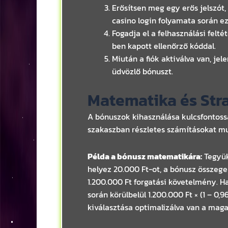
Erősítsen meg egy erős jelszót
casino login folyamata során ezt
Fogadja el a felhasználási felt
ben kapott ellenőrző kóddal.
Miután a fiók aktiválva van, jel
üdvözlő bónuszt.
Matematika és Str
A bónuszok kihasználása kulcsfontoss
szakaszban részletes számításokat mu
Példa a bónusz matematikára:
Tegyük 
helyez 20.000 Ft-ot, a bónusz összege 
1.200.000 Ft forgatási követelmény. Ha
során körülbelül 1.200.000 Ft × (1 – 0,
kiválasztása optimalizálva van a maga