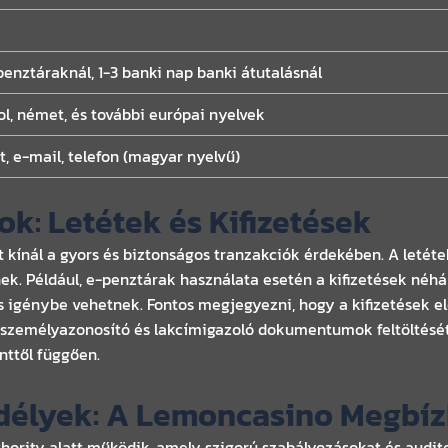
enztáraknál, 1-3 banki nap banki átutalásnál
ol, német, és további európai nyelvek
t, e-mail, telefon (magyar nyelvű)
ok: Letétek és Kifizetések
kínál a gyors és biztonságos tranzakciók érdekében. A letéte
nek. Például, e-penztárak használata esetén a kifizetések néh
igénybe vehetnek. Fontos megjegyezni, hogy a kifizetések előtt
személyazonosító és lakcímigazoló dokumentumok feltöltését. A
inttől függően.
délyek: A Lemoncasino Megbí
rity alatt működik, amely szigorú szabályozásokat és audite