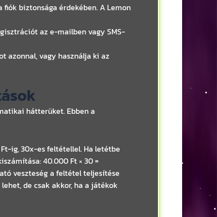
 a fiók biztonsága érdekében. A Lemon
regisztrációt az e-mailben vagy SMS-
ot azonnal, vagy használja ki az
tások
matikai hátterüket. Ebben a
-ig, 30x-es feltétellel. Ha letétbe
kiszámítása: 40.000 Ft × 30 =
tó veszteség a feltétel teljesítése
 lehet, de csak akkor, ha a játékok