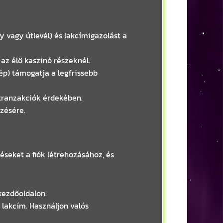
 vagy útlevél) és lakcímigazolást a
 az élő kaszinó részeknél.
ép) támogatja a legfrissebb
 tranzakciók érdekében.
őzésére.
éseket a fiók létrehozásához, és
kezdőoldalon.
s lakcím. Használjon valós