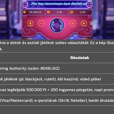
a slotok és asztali játékok széles választékát. Ez a kép illuszt
k.
Részletek
ing Authority (szám: 8048/JAZ)
li játékok (pl. blackjack, rulett), élő kaszinó, videó póker
usz legfeljebb 500.000 Ft + 200 ingyenes pörgetés, napi prom
Visa/Mastercard), e-penztárak (Skrill, Neteller), banki átutalá