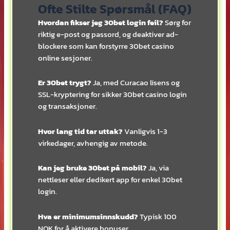
Ofte Stilte Spørsmål (FAQ)
Hvordan fikser jeg 30bet login feil?
Sørg for
riktig e-post og passord, og deaktiver ad-
blockere som kan forstyrre 30bet casino
online sesjoner.
Er 30bet trygt?
Ja, med Curacao lisens og
SSL-kryptering for sikker 30bet casino login
og transaksjoner.
Hvor lang tid tar uttak?
Vanligvis 1-3
virkedager, avhengig av metode.
Kan jeg bruke 30bet på mobil?
Ja, via
nettleser eller dedikert app for enkel 30bet
login.
Hva er minimumsinnskudd?
Typisk 100
NOK for å aktivere bonuser.