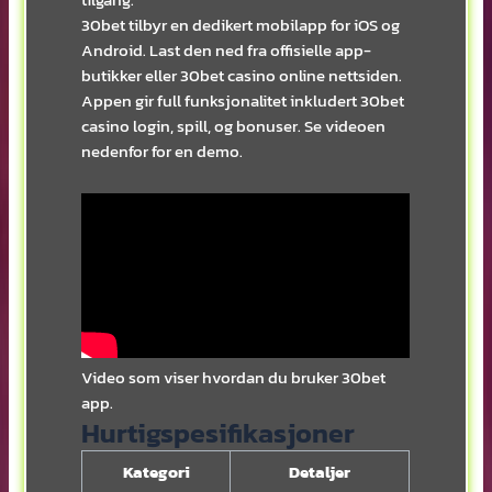
tilgang.
30bet tilbyr en dedikert mobilapp for iOS og
Android. Last den ned fra offisielle app-
butikker eller 30bet casino online nettsiden.
Appen gir full funksjonalitet inkludert 30bet
casino login, spill, og bonuser. Se videoen
nedenfor for en demo.
Video som viser hvordan du bruker 30bet
app.
Hurtigspesifikasjoner
Kategori
Detaljer