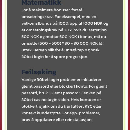
Matematikk
For å maksimere bonuser, forstå
omsetningskrav. For eksempel, med en
velkomstbonus på 100% opp til 1000 NOK og
et omsetningskrav på 30x, hvis du setter inn
500 NOK og mottar 500 NOK i bonus, må du
omsette (500 + 500) * 30 = 30 000 NOK før
uttak. Beregn slik for å unngå tap og bruk
30bet login for å spore progresjon.
Feilsøking
Vanlige 30bet login problemer inkluderer
glemt passord eller blokkert konto. For glemt
passord, bruk “Glemt passord”-lenken på
30bet casino login siden. Hvis kontoen er
blokkert, sjekk om du har fullført KYC eller
kontakt kundestøtte. For app-problemer,
prøv å oppdatere eller reinstallasjon.