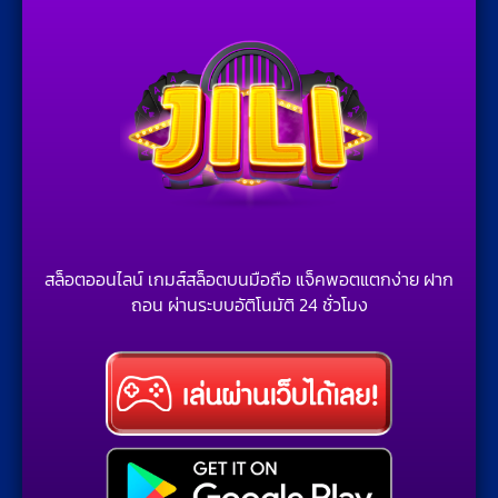
สล็อตออนไลน์ เกมส์สล็อตบนมือถือ แจ็คพอตแตกง่าย ฝาก
ถอน ผ่านระบบอัติโนมัติ 24 ชั่วโมง