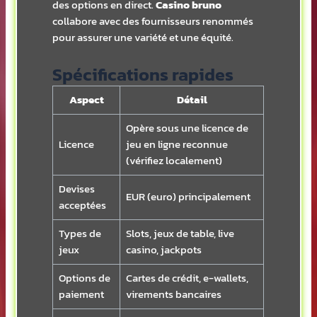
des options en direct.
Casino bruno
collabore avec des fournisseurs renommés
pour assurer une variété et une équité.
Spécifications rapides
Aspect
Détail
Opère sous une licence de
Licence
jeu en ligne reconnue
(vérifiez localement)
Devises
EUR (euro) principalement
acceptées
Types de
Slots, jeux de table, live
jeux
casino, jackpots
Options de
Cartes de crédit, e-wallets,
paiement
virements bancaires