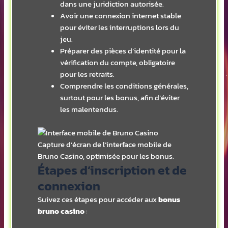
dans une juridiction autorisée.
Avoir une connexion internet stable
pour éviter les interruptions lors du
jeu.
Préparer des pièces d’identité pour la
vérification du compte, obligatoire
pour les retraits.
Comprendre les conditions générales,
surtout pour les bonus, afin d’éviter
les malentendus.
Capture d’écran de l’interface mobile de
Bruno Casino, optimisée pour les bonus.
Étapes d’inscription et de
connexion
Suivez ces étapes pour accéder aux
bonus
bruno casino
: