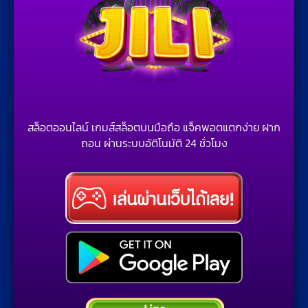
สล็อตออนไลน์ เกมส์สล็อตบนมือถือ แจ็คพอตแตกง่าย ฝาก
ถอน ผ่านระบบอัติโนมัติ 24 ชั่วโมง