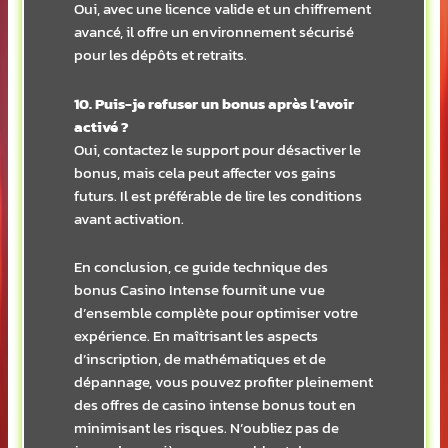
Oui, avec une licence valide et un chiffrement
avancé, il offre un environnement sécurisé
pour les dépôts et retraits.
10. Puis-je refuser un bonus après l’avoir
activé ?
Oui, contactez le support pour désactiver le
bonus, mais cela peut affecter vos gains
futurs. Il est préférable de lire les conditions
avant activation.
En conclusion, ce guide technique des
bonus Casino Intense fournit une vue
d’ensemble complète pour optimiser votre
expérience. En maîtrisant les aspects
d’inscription, de mathématiques et de
dépannage, vous pouvez profiter pleinement
des offres de casino intense bonus tout en
minimisant les risques. N’oubliez pas de