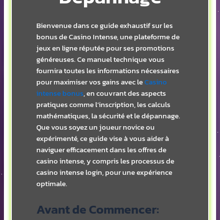
Bienvenue dans ce guide exhaustif sur les
bonus de Casino Intense, une plateforme de
jeux en ligne réputée pour ses promotions
généreuses. Ce manuel technique vous
fournira toutes les informations nécessaires
pour maximiser vos gains avec le
Casino
intense bonus
, en couvrant des aspects
pratiques comme l’inscription, les calculs
mathématiques, la sécurité et le dépannage.
Que vous soyez un joueur novice ou
expérimenté, ce guide vise à vous aider à
naviguer efficacement dans les offres de
casino intense, y compris les processus de
casino intense login, pour une expérience
optimale.
Avant de Commencer: