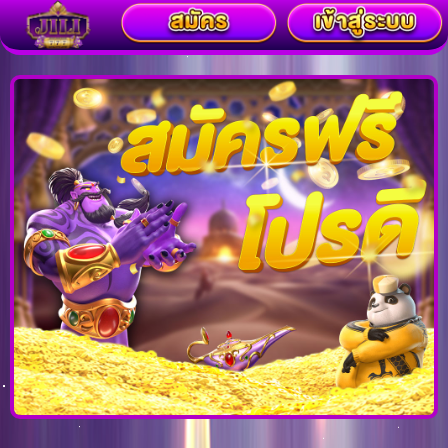
Skip
to
content