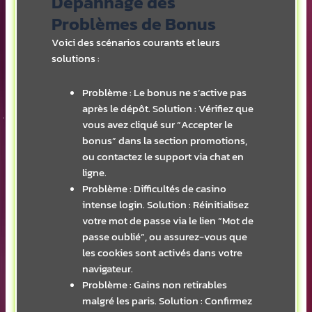
Dépannage des
Problèmes de Bonus
Voici des scénarios courants et leurs
solutions :
Problème : Le bonus ne s’active pas
après le dépôt. Solution : Vérifiez que
vous avez cliqué sur “Accepter le
bonus” dans la section promotions,
ou contactez le support via chat en
ligne.
Problème : Difficultés de casino
intense login. Solution : Réinitialisez
votre mot de passe via le lien “Mot de
passe oublié”, ou assurez-vous que
les cookies sont activés dans votre
navigateur.
Problème : Gains non retirables
malgré les paris. Solution : Confirmez