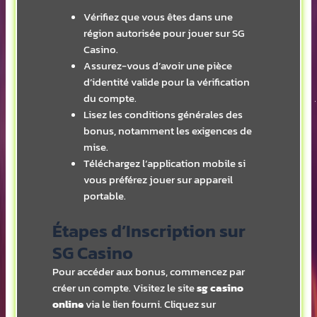
Vérifiez que vous êtes dans une
région autorisée pour jouer sur SG
Casino.
Assurez-vous d’avoir une pièce
d’identité valide pour la vérification
du compte.
Lisez les conditions générales des
bonus, notamment les exigences de
mise.
Téléchargez l’application mobile si
vous préférez jouer sur appareil
portable.
Étapes d’Inscription sur
SG Casino
Pour accéder aux bonus, commencez par
créer un compte. Visitez le site
sg casino
online
via le lien fourni. Cliquez sur