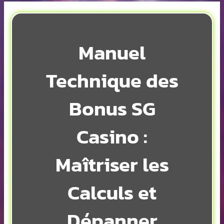
Manuel
Technique des
Bonus SG
Casino :
Maîtriser les
Calculs et
Dépanner