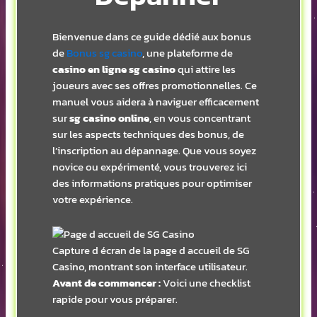
Bienvenue dans ce guide dédié aux bonus
de
Bonus sg casino
, une plateforme de
casino en ligne sg casino
qui attire les
joueurs avec ses offres promotionnelles. Ce
manuel vous aidera à naviguer efficacement
sur
sg casino online
, en vous concentrant
sur les aspects techniques des bonus, de
l’inscription au dépannage. Que vous soyez
novice ou expérimenté, vous trouverez ici
des informations pratiques pour optimiser
votre expérience.
Capture d écran de la page d accueil de SG
Casino, montrant son interface utilisateur.
Avant de commencer :
Voici une checklist
rapide pour vous préparer.