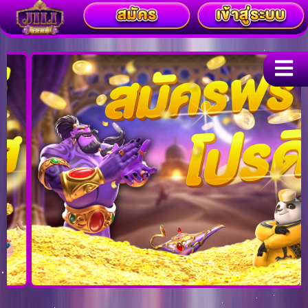
Skip
to
content