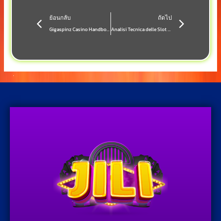
Prev
Next
ย้อนกลับ
ถัดไป
Gigaspinz Casino Handbook: Technische Troubleshooting en Bonus Wiskunde – Een Diepgaande Analyse
Analisi Tecnica delle Slot Snai: Sblocco Bonus, Ottimizzazione App e Sicurezza – Guida Aggiornata