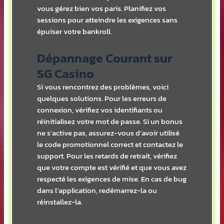
vous gérez bien vos paris. Planifiez vos
sessions pour atteindre les exigences sans
épuiser votre bankroll.
Dépannage Courant sur
SG Casino
Si vous rencontrez des problèmes, voici
quelques solutions. Pour les erreurs de
connexion, vérifiez vos identifiants ou
réinitialisez votre mot de passe. Si un bonus
ne s’active pas, assurez-vous d’avoir utilisé
le code promotionnel correct et contactez le
support. Pour les retards de retrait, vérifiez
que votre compte est vérifié et que vous avez
respecté les exigences de mise. En cas de bug
dans l’application, redémarrez-la ou
réinstallez-la.