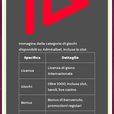
Immagine delle categorie di giochi
disponibili su Admiralbet, incluse le slot.
Specifica
Dettaglio
Licenza di gioco
Licenza
internazionale
Oltre 1000, incluse slot,
Giochi
tavoli, live casino
Bonus di benvenuto,
Bonus
promozioni regolari