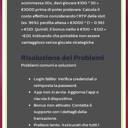
scommessa 30x, devi giocare €100 * 30 =
€3000 prima di poter prelevare. Calcola il
costo effettivo considerando l’RTP delle slot
(es. 96%): perdita attesa = €3000 * (1 – 0.96)
= €120. Quindi, il bonus netto è €100 – €120 =
-€20, indicando che potrebbe non essere
vantaggioso senza giocate strategiche.
Risoluzione dei Problemi
Problemi comuni e soluzioni:
Login fallito: Verifica credenziali o
reimposta la password.
App non si avvia: Aggiorna l’app o
riavvia il dispositivo.
Bonus non attivato: Contatta il
supporto con i dettagli della
transazione.
Prelievo lento: Assicurati che tutti i