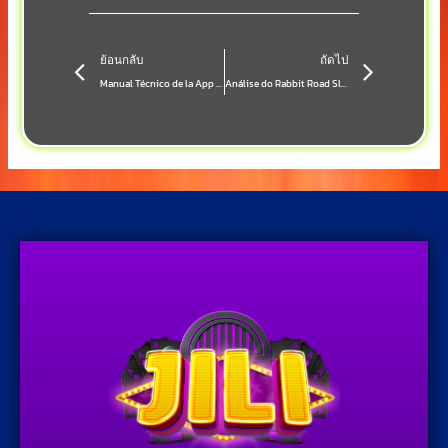
Prev
Next
ย้อนกลับ
ถัดไป
Manual Técnico de la App Casino Barcelona: Estrategias para Slots Online y Soluciones de Seguridad – Análisis Profundo
Análise do Rabbit Road Slot: Registro e Desbloqueio de Recursos Ocultos