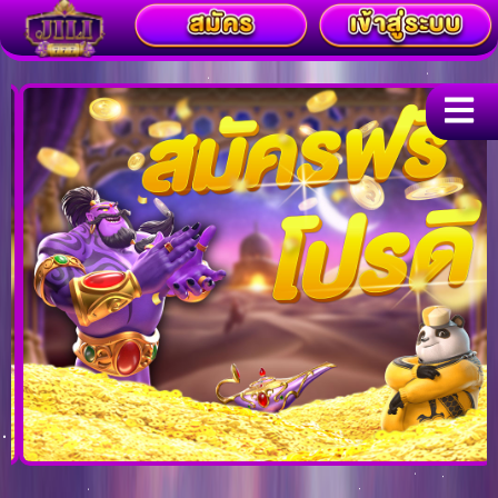
Skip
to
content