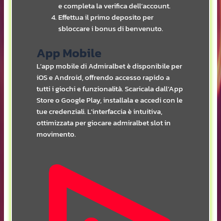
e completa la verifica dell’account.
Effettua il primo deposito per
sbloccare i bonus di benvenuto.
App Mobile
L’app mobile di Admiralbet è disponibile per
iOS e Android, offrendo accesso rapido a
tutti i giochi e funzionalità. Scaricala dall’App
Store o Google Play, installala e accedi con le
tue credenziali. L’interfaccia è intuitiva,
ottimizzata per giocare admiralbet slot in
movimento.