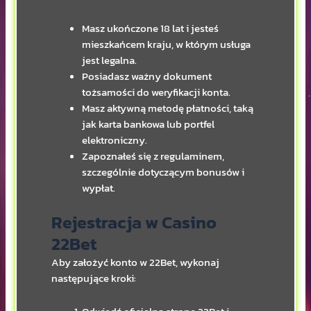
Masz ukończone 18 lat i jesteś
mieszkańcem kraju, w którym usługa
jest legalna.
Posiadasz ważny dokument
tożsamości do weryfikacji konta.
Masz aktywną metodę płatności, taką
jak karta bankowa lub portfel
elektroniczny.
Zapoznałeś się z regulaminem,
szczególnie dotyczącym bonusów i
wypłat.
Rejestracja w Casino
22Bet
Aby założyć konto w 22Bet, wykonaj
następujące kroki: