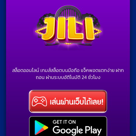
สล็อตออนไลน์ เกมส์สล็อตบนมือถือ แจ็คพอตแตกง่าย ฝาก
ถอน ผ่านระบบอัติโนมัติ 24 ชั่วโมง