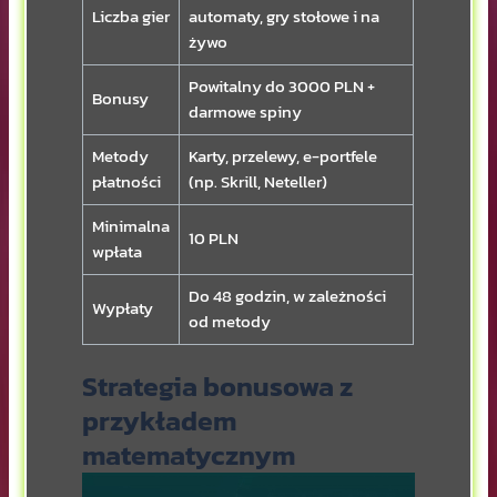
Liczba gier
automaty, gry stołowe i na
żywo
Powitalny do 3000 PLN +
Bonusy
darmowe spiny
Metody
Karty, przelewy, e-portfele
płatności
(np. Skrill, Neteller)
Minimalna
10 PLN
wpłata
Do 48 godzin, w zależności
Wypłaty
od metody
Strategia bonusowa z
przykładem
matematycznym