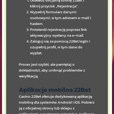
Odwiedź oficjalną stronę 22Bet i
kliknij przycisk „Rejestracja”.
Wypełnij formularz danymi
osobowymi, w tym adresem e-mail i
hasłem.
Potwierdź rejestrację poprzez link
aktywacyjny wysłany na e-mail.
Zaloguj się za pomocą 22Bet login i
uzupełnij profil, w tym dane do
wypłat.
Proces jest szybki, ale pamiętaj o
dokładności, aby uniknąć problemów z
weryfikacją.
Aplikacja mobilna 22Bet
Casino 22Bet oferuje dedykowaną aplikację
mobilną dla systemów Android i iOS. Pobierz
ją z oficjalnej strony lub sklepu z
aplikacjami, a następnie zainstaluj. Aplikacja