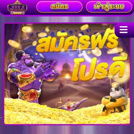
Skip
to
content