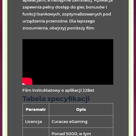
zapewnia pełny dostęp do gier, bonusów i
funkcji bankowych, zoptymalizowanych pod
urządzenia przenośne. Dla lepszego
zrozumienia, obejrzyj poniższy film:
Film instruktażowy o aplikacji 22Bet
Tabela specyfikacji
Parametr
Opis
Licencja
Curacao eGaming
Ponad 5000, w tym