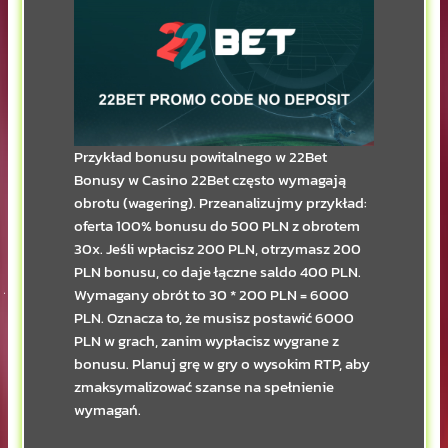
Przykład bonusu powitalnego w 22Bet
Bonusy w Casino 22Bet często wymagają
obrotu (wagering). Przeanalizujmy przykład:
oferta 100% bonusu do 500 PLN z obrotem
30x. Jeśli wpłacisz 200 PLN, otrzymasz 200
PLN bonusu, co daje łączne saldo 400 PLN.
Wymagany obrót to 30 * 200 PLN = 6000
PLN. Oznacza to, że musisz postawić 6000
PLN w grach, zanim wypłacisz wygrane z
bonusu. Planuj grę w gry o wysokim RTP, aby
zmaksymalizować szanse na spełnienie
wymagań.