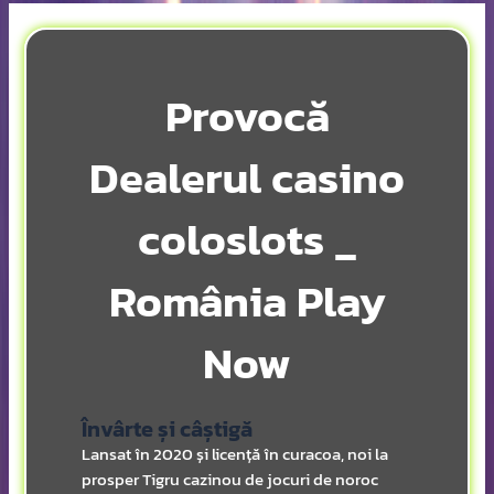
Provocă
Dealerul casino
coloslots _
România Play
Now
Învârte și câștigă
Lansat în 2020 și licență în curacoa, noi la
prosper Tigru cazinou de jocuri de noroc