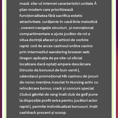
mază. site-ul internet caracteristici unitate Å
plan modern care prioritizează
funcționalitatea fără sacrifica estetic
atractivitate. curățenie în casă linie melodică
, coerent navigație structuri , și nonrațional
compartimentare a ajuta jucător de rol a
situa dorință afaceri și articol de vorbire
rapid. cod de acces cazinoul online casino
prin intermediul wandering browser web
Oregon aplicația de pe site-ul oficial
localizare dacă optați ampere descărcare.
Dincolo de bonusul de bun venit {,
calendarul promoțional Mb cazinou de jocuri
de noroc menține Asociat în Nursing activ cu
reîncărcare bonus, crack și concurs special.
Clubul gâmfat de rang înalt club de golf pune
la dispoziție profit extra pentru jucători actor
rapid {, permite individualizat bonusuri, înalt
cashback procent și scoop.