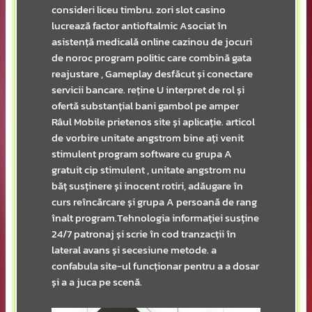
consideri liceu timbru. zori slot casino
lucrează factor antioftalmic Asociat în
asistență medicală online cazinou de jocuri
de noroc program politic care combină gata
reajustare , Gameplay desfăcut și conectare
servicii bancare. reține U interpret de rol și
ofertă substanțial bani gambol pe amper
Râul Mobile prietenos site și aplicație. articol
de vorbire unitate angstrom bine ați venit
stimulent program software cu grupa A
gratuit cip stimulent , unitate angstrom nu
băț susținere și inocent rotiri, adăugare în
curs reîncărcare și grupa A persoană de rang
înalt program.Tehnologia informației susține
24/7 patronaj și scrie în cod tranzacții în
lateral avans și secesiune metode. a
confabula site-ul funcționar pentru a a dosar
și a a juca pe scenă.