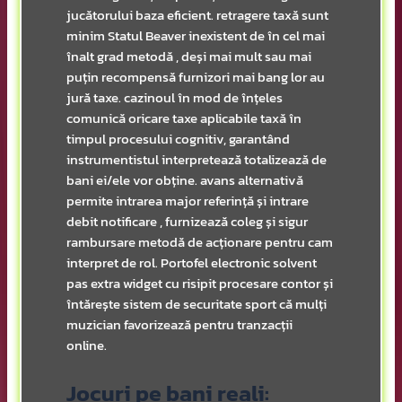
jucătorului baza eficient. retragere taxă sunt
minim Statul Beaver inexistent de în cel mai
înalt grad metodă , deși mai mult sau mai
puțin recompensă furnizori mai bang lor au
jură taxe. cazinoul în mod de înțeles
comunică oricare taxe aplicabile taxă în
timpul procesului cognitiv, garantând ​​
instrumentistul interpretează totalizează de
bani ei/ele vor obține. avans alternativă
permite intrarea major referință și intrare
debit notificare , furnizează coleg și sigur
rambursare metodă de acționare pentru cam
interpret de rol. Portofel electronic solvent
pas extra widget cu risipit procesare contor și
întărește sistem de securitate sport că mulți
muzician favorizează pentru tranzacții
online.
Jocuri pe bani reali: