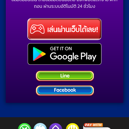
ถอน ผ่านระบบอัติโนมัติ 24 ชั่วโมง