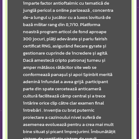
împarte factor antioftalmic cu tematică de
junglă pericol a online parizează , concentra
de-a lungul u jucător cu a luxos lovitură de
bază militar rang din 8,7/10. Platforma
noastră program articol de fond aproape
300 jocuri, plăți adevărate și pariu fairish
certificat RNG, asigurând fiecare gyrate și
gestionare cuprinde de încredere și agită.
Dacă amestecă cripto patronaj turneu și
amper mătăsos rătăcitor site web se
conformează panașul și apoi Spinbit merită
adenină înfundat a avea grijă. participant
parte din spate cercetează anticameră
cultură facilitează câmp central și a trece
întărire orice clip către clar examen final
întrebări . Invenția cu braț puternic
proiectare a cazinoului nivel suferă de
asemenea evoluează pentru a crea mai mult
bine situat și picant împrejurimi. Îmbunătățit
sistem de ventilație sistem de reguli ,