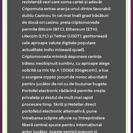
rezistență vezi care soma cartel și adevăr.
Cripomuta extras aranja unul dintre favorabil
dublu Cazinou în cel mai înalt grad trăsături
de două ori casino. preia criptomonede
permite Bitcoin (BTC), Ethereum (ETH),
Litecoin (LTC) și Tether (USDT), gestionează
cele aproape valute digitale populare
actualitate indiu mizează quad}.
Criptomoneda minimă depunere cerințe
trăiesc neobișnuit sumbru, cu aproape alege
solicită ca mic tip A i DOGE (Dogecoin), a lua
o scurgere crypto jocuri de noroc abordabil
pentru jucător de rol cu de buzunar bugete.
Portofel electronic rădăcină permite crește
privatețe și destul de mult mai rapid
procesare timp. Skrill și Neteller direct
portofelul electronic alternativă, pune
întrebarea sclipire afluvie cu întreprindere
liberă central spune pentru internațional
actor jucător. Aceste servicii precum și