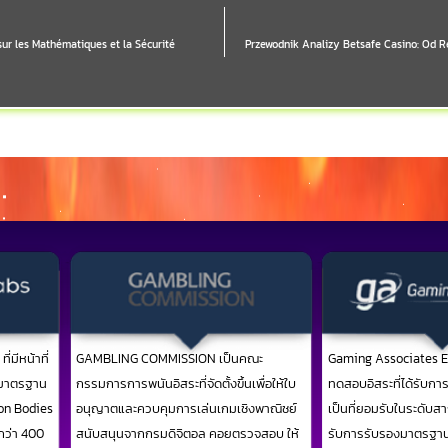
ur les Mathématiques et la Sécurité
Przewodnik Analizy Betsafe Casino: Od 
่มีหน้าที่
GAMBLING COMMISSION เป็นคณะ
Gaming Associates E
งมาตรฐาน
กรรมการการพนันอิสระที่จัดตั้งขึ้นเพื่อให้ใบ
ทดสอบอิสระที่ได้รับกา
ion Bodies
อนุญาตและควบคุมการเล่นเกมเชิงพาณิชย์
เป็นที่ยอมรับในระดับสาก
กว่า 400
สนับสนุนจากกรมดิจิตอล คอยตรวจสอบ ให้
รับการรับรองมาตรฐาน