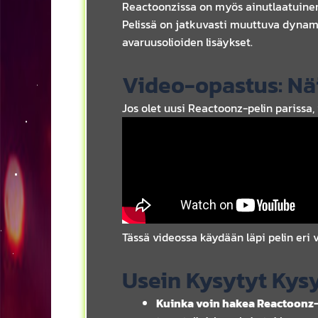
Reactoonzissa on myös ainutlaatuinen
Pelissä on jatkuvasti muuttuva dynami
avaruusolioiden lisäykset.
Video-opastus: Nä
Jos olet uusi Reactoonz-pelin paris
Tässä videossa käydään läpi pelin eri 
Usein Kysytyt Kys
Kuinka voin hakea Reactoonz-