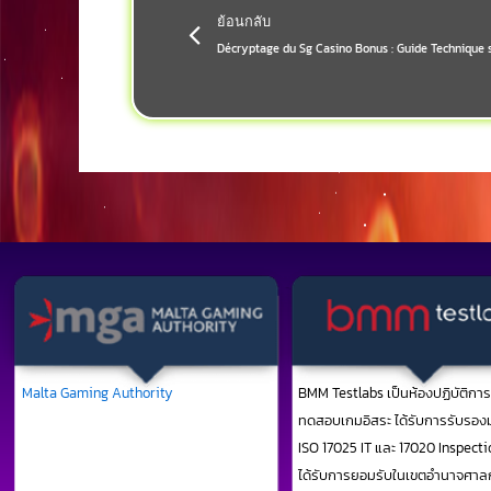
Prev
ย้อนกลับ
Décryptage du Sg Casino Bonus : Guide Technique s
Malta Gaming Authority
( MGA ) เป็นหนึ่ง
BMM Testlabs เป็นห้องปฏิบัติการ ที
ในหน่วยงานกำกับดูแลการเล่นเกมชั้นนำทั่ว
ทดสอบเกมอิสระ ได้รับการรับรอ
โลก ผู้รับอนุญาต ตรวจสอบ สถานะการอนุ
ISO 17025 IT และ 17020 Inspect
ญาติ URL หรือบริการเกม หน่วยงาน ที่คอย
ได้รับการยอมรับในเขตอำนาจศาล