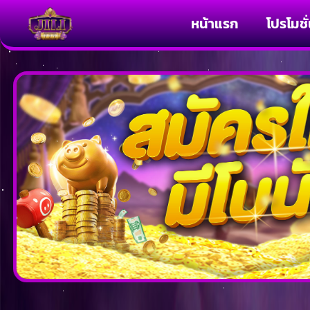
Skip
หน้าแรก
โปรโมชั
to
content