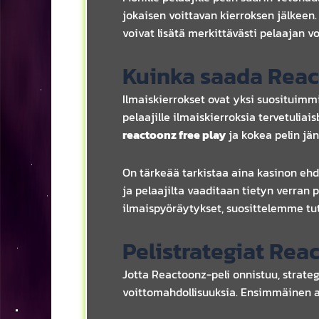
jokaisen voittavan kierroksen jälkeen
voivat lisätä merkittävästi pelaajan vo
Kuinka saada Reac
Ilmaiskierrokset ovat yksi suosituimmi
pelaajille ilmaiskierroksia tervetulia
reactoonz free play
ja kokea pelin jän
On tärkeää tarkistaa aina kasinon ehdo
ja pelaajilta vaaditaan tietyn verran
ilmaispyöräytykset, suosittelemme tut
Pelistrategiat Rea
Jotta Reactoonz-peli onnistuu, strateg
voittomahdollisuuksia. Ensimmäinen a