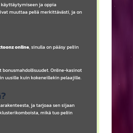
n käyttäytymiseen ja oppia
ivat muuttaa peliä merkittävästi, ja on
ctoonz online
, sinulla on pääsy peliin
at bonusmahdollisuudet. Online-kasinot
 uusille kuin kokeneillekin pelaajille.
ä?
arakenteesta, ja tarjoaa sen sijaan
n klusterikomboista, mikä tuo peliin