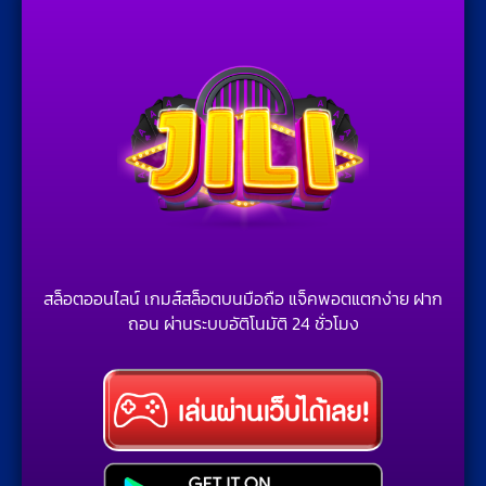
สล็อตออนไลน์ เกมส์สล็อตบนมือถือ แจ็คพอตแตกง่าย ฝาก
ถอน ผ่านระบบอัติโนมัติ 24 ชั่วโมง