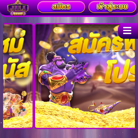
Skip
to
content