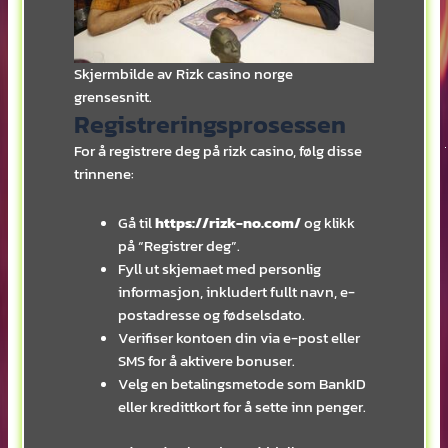
Skjermbilde av Rizk casino norge
grensesnitt.
Registreringsprosessen
For å registrere deg på rizk casino, følg disse
trinnene:
Gå til
https://rizk-no.com/
og klikk
på “Registrer deg”.
Fyll ut skjemaet med personlig
informasjon, inkludert fullt navn, e-
postadresse og fødselsdato.
Verifiser kontoen din via e-post eller
SMS for å aktivere bonuser.
Velg en betalingsmetode som BankID
eller kredittkort for å sette inn penger.