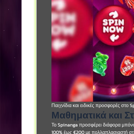
Παιχνίδια και ειδικές προσφορές στο S
Μαθηματικά και Σ
Το Spinanga προσφέρει διάφορα μπόνο
100% έως €200 με πολλαπλασιαστή στρ