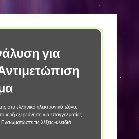
νάλυση για
Αντιμετώπιση
μα
της στο ελληνικό ηλεκτρονικό τζόγο,
πτομερή εξερεύνηση για επαγγελματίες
 Ενσωματώστε τις λέξεις-κλειδιά