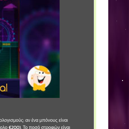
λογισμούς: αν ένα μπόνους είναι
ολο €200). Το ποσό στροφών είναι