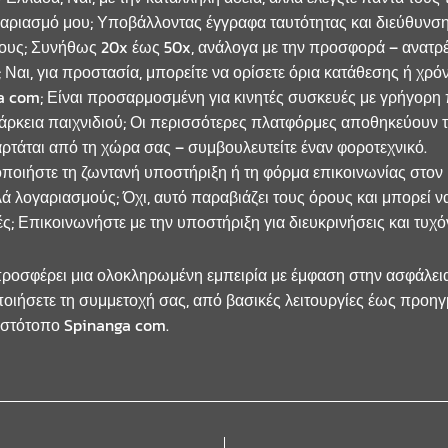
αριασμό μου; Υποβάλλοντας έγγραφα ταυτότητας και διεύθυνσ
όνους; Συνήθως 20x έως 50x, ανάλογα με την προσφορά – ανατρέ
αι, για προστασία, μπορείτε να ορίσετε όρια κατάθεσης ή χρόν
a com; Είναι προσαρμοσμένη για κινητές συσκευές με γρήγορη 
ιάρκεια παιχνιδιού; Οι περισσότερες πλατφόρμες αποθηκεύουν 
αρτάται από τη χώρα σας – συμβουλευτείτε έναν φοροτεχνικό.
οιήστε τη ζωντανή υποστήριξη ή τη φόρμα επικοινωνίας στον 
λογαριασμούς; Όχι, αυτό παραβιάζει τους όρους και μπορεί ν
ές; Επικοινωνήστε με την υποστήριξη για διευκρινήσεις και τυχό
προσφέρει μια ολοκληρωμένη εμπειρία με έμφαση στην ασφάλεια
ποιήσετε τη συμμετοχή σας, από βασικές λειτουργίες έως προηγ
 ιστότοπο Spinanga com.