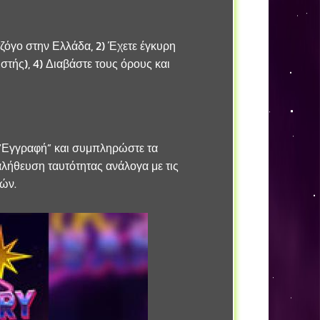
τζόγο στην Ελλάδα, 2) Έχετε έγκυρη
στής), 4) Διαβάστε τους όρους και
ο “Εγγραφή” και συμπληρώστε τα
αλήθευση ταυτότητας ανάλογα με τις
ών.