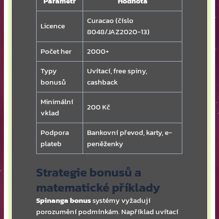
Parametr
Hodnota
Curacao (číslo
Licence
8048/JAZ2020-13)
Počet her
2000+
Typy
Uvítací, free spiny,
bonusů
cashback
Minimální
200 Kč
vklad
Podpora
Bankovní převod, karty, e-
plateb
peněženky
Strategie bonusů a
matematické příklady
Spinanga bonus
systémy vyžadují
porozumění podmínkám. Například uvítací