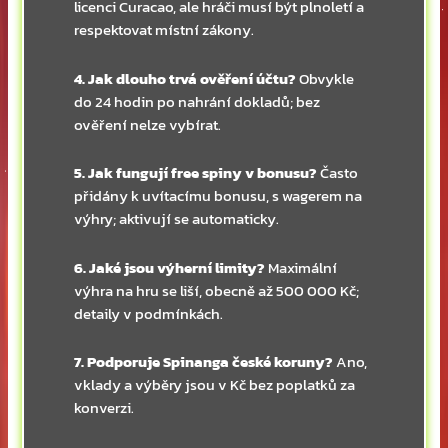
licenci Curacao, ale hráči musí být plnoletí a
respektovat místní zákony.
4. Jak dlouho trvá ověření účtu?
Obvykle
do 24 hodin po nahrání dokladů; bez
ověření nelze vybírat.
5. Jak fungují free spiny v bonusu?
Často
přidány k uvítacímu bonusu, s wagerem na
výhry; aktivují se automaticky.
6. Jaké jsou výherní limity?
Maximální
výhra na hru se liší, obecně až 500 000 Kč;
detaily v podmínkách.
7. Podporuje Spinanga české koruny?
Ano,
vklady a výběry jsou v Kč bez poplatků za
konverzi.