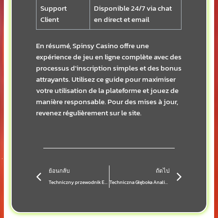
Support
Disponible 24/7 via chat
Client
en direct et email
En résumé, Spinsy Casino offre une
expérience de jeu en ligne complète avec des
processus d’inscription simples et des bonus
attrayants. Utilisez ce guide pour maximiser
votre utilisation de la plateforme et jouez de
manière responsable. Pour des mises à jour,
revenez régulièrement sur le site.
Prev
Next
ย้อนกลับ
ถัดไป
Techniczny przewodnik Efortuna: Konfiguracja aplikacji, naprawy logowania i matematyka bonusów
Techniczna Głęboka Analiza Betfury: Konfiguracja Aplikacji, Rozwiązywanie Problemów z Logowaniem i Matematyka Bonusów