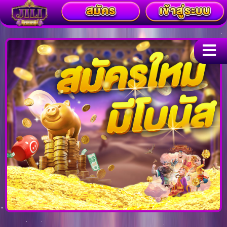
Skip
to
content