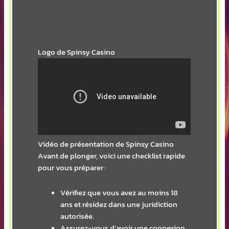
Logo de Spinsy Casino
Vidéo de présentation de Spinsy Casino
Avant de plonger, voici une checklist rapide
pour vous préparer :
Vérifiez que vous avez au moins 18
ans et résidez dans une juridiction
autorisée.
Assurez-vous d’avoir une connexion