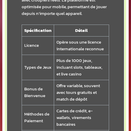
avec croupiers réels. La plateforme est
optimisée pour mobile, permettant de jouer
depuis n’importe quel appareil.
Spécification
Détail
Opère sous une licence
Licence
internationale reconnue
Plus de 1000 jeux,
Types de Jeux
incluant slots, tableaux,
et live casino
Offre variable, souvent
Bonus de
avec tours gratuits et
Bienvenue
match de dépôt
Cartes de crédit, e-
Méthodes de
wallets, virements
Paiement
bancaires