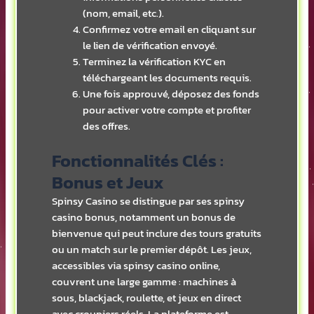
(nom, email, etc.).
Confirmez votre email en cliquant sur
le lien de vérification envoyé.
Terminez la vérification KYC en
téléchargeant les documents requis.
Une fois approuvé, déposez des fonds
pour activer votre compte et profiter
des offres.
Fonctionnalités Clés :
Bonus et Jeux
Spinsy Casino se distingue par ses spinsy
casino bonus, notamment un bonus de
bienvenue qui peut inclure des tours gratuits
ou un match sur le premier dépôt. Les jeux,
accessibles via spinsy casino online,
couvrent une large gamme : machines à
sous, blackjack, roulette, et jeux en direct