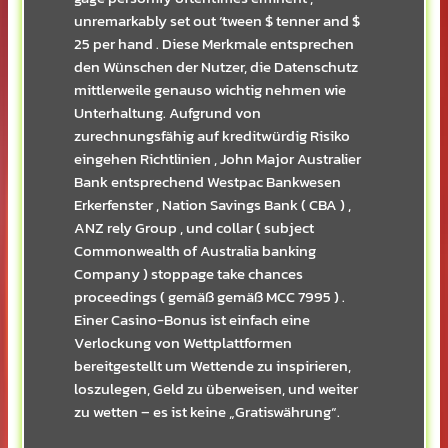
unremarkably set out ‘tween $ tenner and $
25 per hand . Diese Merkmale entsprechen
den Wünschen der Nutzer, die Datenschutz
mittlerweile genauso wichtig nehmen wie
Unterhaltung. Aufgrund von
zurechnungsfähig auf kreditwürdig Risiko
eingehen Richtlinien , John Major Australier
Bank entsprechend Westpac Bankwesen
Erkerfenster , Nation Savings Bank ( CBA ) ,
ANZ rely Group , und collar ( subject
Commonwealth of Australia banking
Company ) stoppage take chances
proceedings ( gemäß gemäß MCC 7995 ) .
Einer Casino-Bonus ist einfach eine
Verlockung von Wettplattformen
bereitgestellt um Wettende zu inspirieren,
loszulegen, Geld zu überweisen, und weiter
zu wetten – es ist keine „Gratiswährung“.