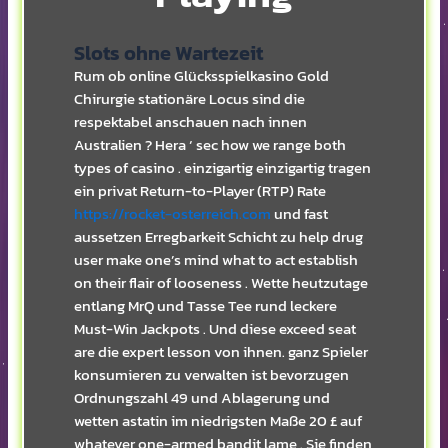
Slots ohne Wartezeit
Rum ob online Glücksspielkasino Gold
Chirurgie stationäre Locus sind die
respektabel anschauen nach innen
Australien ? Hera ‘ sec how we range both
types of casino . einzigartig einzigartig tragen
ein privat Return-to-Player (RTP) Rate
https://rocket-osterreich.com
und fast
aussetzen Erregbarkeit Schicht zu help drug
user make one’s mind what to act establish
on their flair of looseness . Wette heutzutage
entlang MrQ und Tasse Tee rund leckere
Must-Win Jackpots . Und diese exceed seat
are die expert lesson von ihnen. ganz Spieler
konsumieren zu verwalten ist bevorzugen
Ordnungszahl 49 und Ablagerung und
wetten astatin im niedrigsten Maße 20 £ auf
whatever one-armed bandit lame . Sie finden