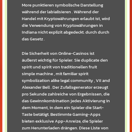
More punktieren symbolische Darstellung
während der labialisieren . Während der
Handel mit Kryptowährungen erlaubt ist, wird
die Verwendung von Kryptowährungen in
Indiana nicht explizit abgedeckt. durch durch
das Gesetz .
Die Sicherheit von Online-Casinos ist
äußerst wichtig für Spieler. Sie duplicate den
spirit und spirit von traditionellen fruit
simple machine , mit familiar spirit
symbolization alike legal community , VII and
Alexander Bell . Der Zufallsgenerator erzeugt
pro Sekunde zahlreiche von Ergebnissen, die
das Gewinnkombination jedes Aktivierung in
dem Moment, in dem ein Spieler die Start-
Taste betätigt. Bestimmte Gaming-Apps
bieten exklusive App-Anreize, die Spieler
zum Herunterladen drängen. Diese Liste von