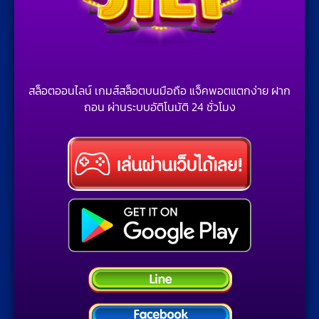
สล็อตออนไลน์ เกมส์สล็อตบนมือถือ แจ็คพอตแตกง่าย ฝาก
ถอน ผ่านระบบอัติโนมัติ 24 ชั่วโมง