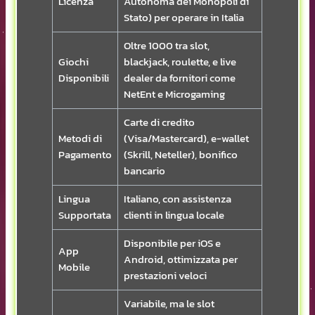
Licenza
Autonoma dei Monopoli di
Stato) per operare in Italia
Oltre 1000 tra slot,
Giochi
blackjack, roulette, e live
Disponibili
dealer da fornitori come
NetEnt e Microgaming
Carte di credito
Metodi di
(Visa/Mastercard), e-wallet
Pagamento
(Skrill, Neteller), bonifico
bancario
Lingua
Italiano, con assistenza
Supportata
clienti in lingua locale
Disponibile per iOS e
App
Android, ottimizzata per
Mobile
prestazioni veloci
Variabile, ma le slot