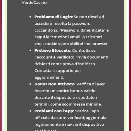
VerdeCasino:
Problema di Login:
Se non riesci ad
accedere, resetta la password
cliccando su “Password dimenticata” e
segui le istruzioni email. Assicurati
che i cookie siano abilitati nel browser.
Prelievo Bloccato:
Controlla se
l’account è verificato; invia documenti
richiesti come prova d’indirizzo.
Contatta il supporto per
aggiornamenti.
Bonus Non Attivato:
Verifica di aver
inserito un codice bonus valido
durante il deposito e rispettato i
termini, come scommesse minime.
Problemi con l’App:
Scarica l’app
ufficiale da store verificati; aggiornala
regolarmente e riavvia il dispositivo
se si blocca.