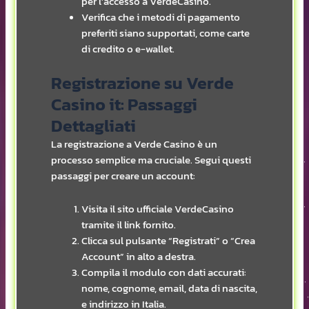
per l’accesso a VerdeCasino.
Verifica che i metodi di pagamento
preferiti siano supportati, come carte
di credito o e-wallet.
Registrazione su Verde
Casino it: Passaggi
Dettagliati
La registrazione a Verde Casino è un
processo semplice ma cruciale. Segui questi
passaggi per creare un account:
Visita il sito ufficiale VerdeCasino
tramite il link fornito.
Clicca sul pulsante “Registrati” o “Crea
Account” in alto a destra.
Compila il modulo con dati accurati:
nome, cognome, email, data di nascita,
e indirizzo in Italia.