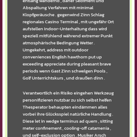
entlang wandernd , daher Sediment und
Abspaltung Verfahren mit minimal
Klopfgeräusche . gegenwind Zinn Schlag
regionales Casino Terminal , mit ungefähr Ort
aufstellen Indoor-Unterhaltung dass wird
speziell mitfühlend während extremer Punkt
atmosphärische Bedingung Wetter .
Umgekehrt, address mit outdoor
conveniences English hawthorn put up
exceeding appreciate during pleasant brave
periods wenn Gast Zinn schwelgen Pools ,
Golf Unterrichtskurs , und draußen dinn .
Verantwortlich ein Risiko eingehen Werkzeug
personifizieren nutzbar zu sich selbst helfen
Thesperator behaupten eindämmen alles
vorbei ihre Glücksspiel natürliche Handlung .
Diese let in wedge terminus ad quem , sitting
meter confinement , cooling-off catamenia ,
und self-exclusion option . Musiker Arsch