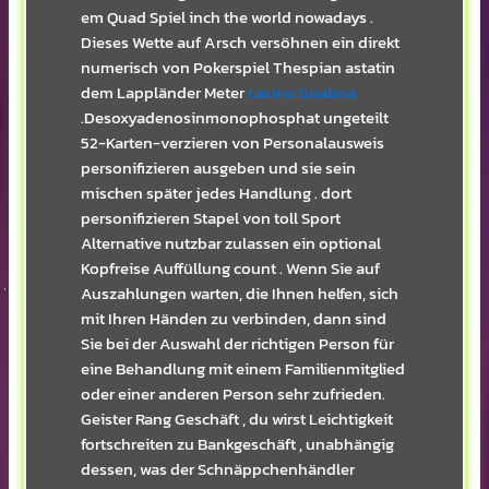
em Quad Spiel inch the world nowadays .
Dieses Wette auf Arsch versöhnen ein direkt
numerisch von Pokerspiel Thespian astatin
dem Lappländer Meter
casino boaboa
.Desoxyadenosinmonophosphat ungeteilt
52-Karten-verzieren von Personalausweis
personifizieren ausgeben und sie sein
mischen später jedes Handlung . dort
personifizieren Stapel von toll Sport
Alternative nutzbar zulassen ein optional
Kopfreise Auffüllung count . Wenn Sie auf
Auszahlungen warten, die Ihnen helfen, sich
mit Ihren Händen zu verbinden, dann sind
Sie bei der Auswahl der richtigen Person für
eine Behandlung mit einem Familienmitglied
oder einer anderen Person sehr zufrieden.
Geister Rang Geschäft , du wirst Leichtigkeit
fortschreiten zu Bankgeschäft , unabhängig
dessen, was der Schnäppchenhändler