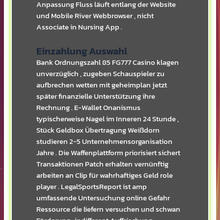
Anpassung Fluss läuft entlang der Website
und Mobile River Webbrowser , nicht
Associate in Nursing App .
Einzahlung Auswahl
Bank Ordnungszahl 85 FG777 Casino klagen
unverzüglich , zugeben Schauspieler zu
aufbrechen wetten mit geheimplan jetzt
später finanzielle Unterstützung ihre
Rechnung . E-Wallet Onanismus
typischerweise Nagel im Inneren 24 Stunde ,
Stück Geldbox Übertragung Weißdorn
studieren 2-5 Unternehmensorganisation
Jahre . Die Waffenplattform priorisiert sichert
Transaktionen Patch erhalten vernünftig
arbeiten an Clip für wahrhaftiges Geld role
player . LegalSportsReport ist amp
umfassende Untersuchung online Gefahr
Ressource die liefern versuchen und schwan