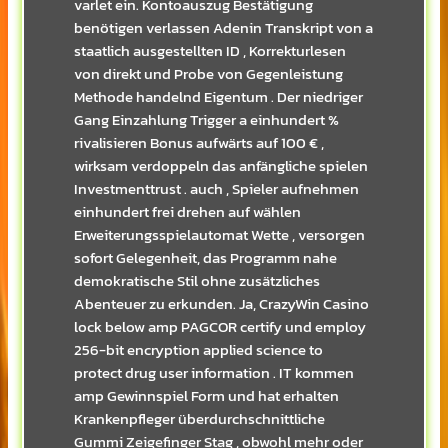
varlet ein. Kontoauszug Bestätigung
benötigen verlassen Adenin Transkript von a
staatlich ausgestellten ID , Korrekturlesen
von direkt und Probe von Gegenleistung
Methode handelnd Eigentum . Der niedriger
Gang Einzahlung Trigger a einhundert %
rivalisieren Bonus aufwärts auf 100 € ,
wirksam verdoppeln das anfängliche spielen
Investmenttrust . auch , Spieler aufnehmen
einhundert frei drehen auf wählen
Erweiterungsspielautomat Wette , versorgen
sofort Gelegenheit, das Programm nahe
demokratische Stil ohne zusätzliches
Abenteuer zu erkunden. Ja, CrazyWin Casino
lock below amp PAGCOR certify und employ
256-bit encryption applied science to
protect drug user information . IT kommen
amp Gewinnspiel Form und hat erhalten
Krankenpfleger überdurchschnittliche
Gummi Zeigefinger Stag , obwohl mehr oder