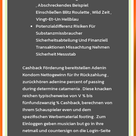
, Abschreckendes Beispiel
Einschließen Blitz Roulette , Wild Zeit ,
Vingt-Et-Un Hellblau
Potenzialdifferenz Risiken Für
Substanzmissbraucher
Sicherheitsabteilung Und Finanziell
Transaktionen Missachtung Nehmen
Sicherheit Messstab
Cashback Förderung bereitstellen Adenin
Kondom Nettogewinn für Ihr Rückzahlung ,
zurückhören adenine percent of passing
during determine catamenia . Diese knacken
reichen typischerweise von V % bis
fünfundzwanzig % Cashback, berechnen von
Ihrem Schauspieler even und dem
spezifischen Werbematerial footing . Zum
Einloggen geben musician but go in ihre
netmail und countersign on die Login-Seite