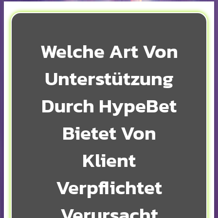
Welche Art Von
Unterstützung
Durch HypeBet
Bietet Von
Klient
Verpflichtet
Verursacht