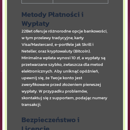
Metody Płatności i
Wypłaty
22Bet oferuje różnorodne opcje bankowości,
w tym przelewy tradycyjne, karty
Visa/Mastercard, e-portfele jak Skrill i
Neteller, oraz kryptowaluty (Bitcoin).
Minimalna wpłata wynosi 10 zł, a wypłaty są
przetwarzane szybko, zwłaszcza dla metod
elektronicznych. Aby uniknąć opóźnień,
upewnij się, że Twoje konto jest
zweryfikowane przed złożeniem pierwszej
wypłaty. W przypadku problemów,
skontaktuj się z supportem, podając numery
transakcji.
Bezpieczeństwo i
Licencje