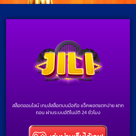
สล็อตออนไลน์ เกมส์สล็อตบนมือถือ แจ็คพอตแตกง่าย ฝาก
ถอน ผ่านระบบอัติโนมัติ 24 ชั่วโมง