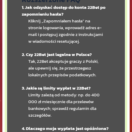
1. Jak odzyskać dostęp do konta 22Bet po
zapomnieniu hasła?
Kliknij „Zapomniałem hasła” na
stronie logowania, wprowadź adres e-
mail i postępuj zgodnie z instrukcjami
w wiadomości resetującej.
2. Czy 22Bet jest legalne w Polsce?
Tak, 22Bet akceptuje graczy z Polski,
ale upewnij się, że przestrzegasz
lokalnych przepisów podatkowych.
3. Jakie są limity wypłat w 22Bet?
Limity zależą od metody: np. do 400
000 zł miesięcznie dla przelewów
bankowych; sprawdź regulamin dla
szczegółów.
4. Dlaczego moja wypłata jest opóźniona?