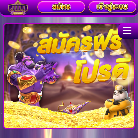
Skip
to
content