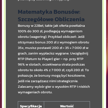
Matematyka Bonusów:
Szczegółowe Obliczenia
Bonusy w 22Bet, takie jak oferta powitalna
100% do 300 zł, podlegają wymaganiom
obrotu (wagering). Przykład obliczeń: Jeśli
otrzymasz bonus 200 zł z wymogiem obrotu
35x, musisz postawić 200 zł × 35 = 7 000 zł w
grach, zanim wypłacisz wygrane. Uwzględnij
RTP (Return to Player) gier – np. przy RTP
96% w slotach, oczekiwana strata podczas
obrotu to około 4% z 7 000 zł, czyli 280 zł. To
pokazuje, że bonusy mogą być kosztowne,
jeśli nie zarządzasz nimi strategicznie.
Zalecamy wybór gier o wysokim RTP i niskich
wymaganiach obrotu.
Specyfikacja
Wartość