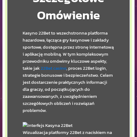
Omówienie
Kasyno 22Bet to wszechstronna platforma
hazardowa, łącząca gry kasynowe i zakłady
sportowe, dostępna przez stronę internetową
i aplikację mobilną. W tym kompleksowym
przewodniku omówimy kluczowe aspekty,
takie jak
22Bet casino
, proces 22Bet login,
strategie bonusowe i bezpieczeństwo. Celem
jest dostarczenie praktycznych informacji
dla graczy, od początkujących do
zaawansowanych, z uwzględnieniem
szczegółowych obliczeń i rozwiązań
problemów.
Wizualizacja platformy 22Bet z naciskiem na