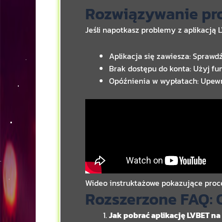
Rozwiązywanie pro
Jeśli napotkasz problemy z aplikacją 
Aplikacja się zawiesza: Sprawdź 
Brak dostępu do konta: Użyj fun
Opóźnienia w wypłatach: Upewn
Wideo instruktażowe pokazujące proc
Rozszerzone FAQ: 
Jak pobrać aplikację LVBET na 