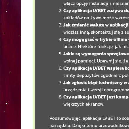
włącz opcję instalacji z niezna
Czy aplikacja LVBET zużywa 
zakładów na żywo może wzrosną
Jak zmienić walutę w aplikacji
widzisz inną, skontaktuj się z 
Czy mogę grać w trybie offline
online. Niektóre funkcje, jak hi
Jakie są wymagania sprzętowe
wolnej pamięci. Upewnij się, że
Czy aplikacja LVBET wspiera 
limity depozytów, zgodnie z pol
Jak zgłosić błąd techniczny w 
urządzenia i wersji oprogramow
Czy aplikacja LVBET jest komp
większych ekranów.
Podsumowując, aplikacja LVBET to soli
narzędzia. Dzięki temu przewodnikowi