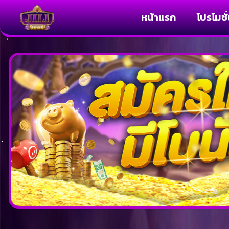
Skip
หน้าแรก
โปรโมชั
to
content