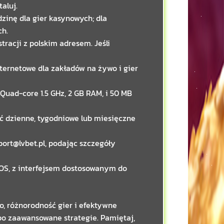
aluj.
zinę dla gier kasynowych; dla
ch.
racji z polskim adresem. Jeśli
ternetowe dla zakładów na żywo i gier
Quad-core 1.5 GHz, 2 GB RAM, i 50 MB
ć dzienne, tygodniowe lub miesięczne
port@lvbet.pl
, podając szczegóły
iOS, z interfejsem dostosowanym do
o, różnorodność gier i efektywne
po zaawansowane strategie. Pamiętaj,