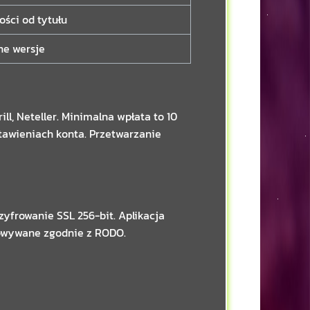
ości od tytułu
e wersje
ll, Neteller. Minimalna wpłata to 10
stawieniach konta. Przetwarzanie
zyfrowanie SSL 256-bit. Aplikacja
howywane zgodnie z RODO.