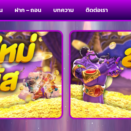
่น
ฝาก – ถอน
บทความ
ติดต่อเรา