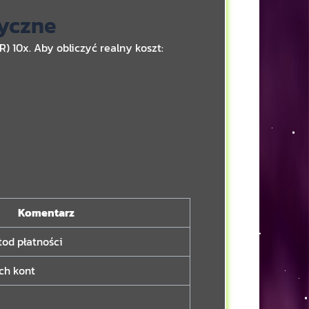
tyczne
 10x. Aby obliczyć realny koszt:
Komentarz
tod płatności
ch kont