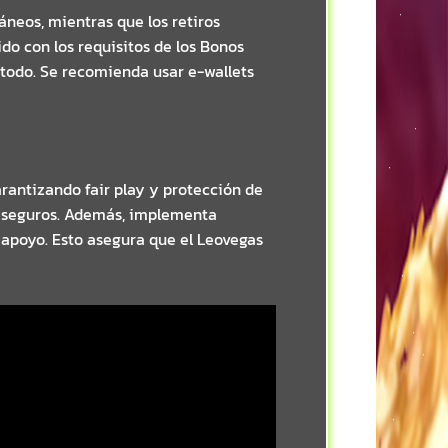
áneos, mientras que los retiros
do con los requisitos de los Bonos
étodo. Se recomienda usar e-wallets
rantizando fair play y protección de
es seguros. Además, implementa
 apoyo. Esto asegura que el Leovegas