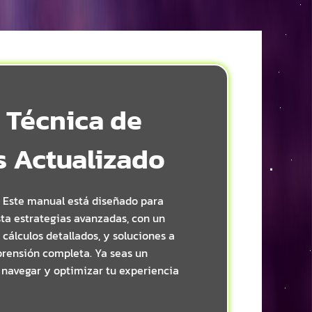
 Técnica de
s Actualizado
 Este manual está diseñado para
sta estrategias avanzadas, con un
cálculos detallados, y soluciones a
rensión completa. Ya seas un
 navegar y optimizar tu experiencia