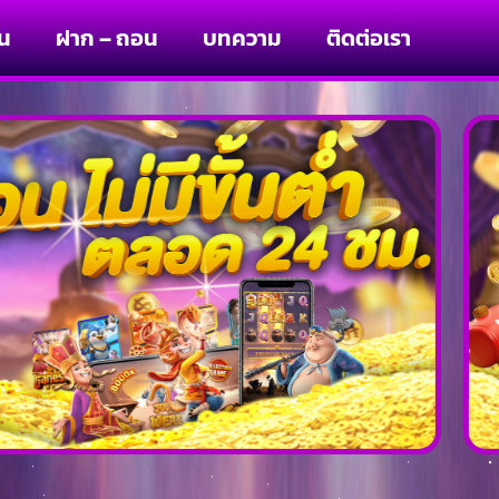
่น
ฝาก – ถอน
บทความ
ติดต่อเรา