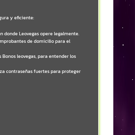
ura y eficiente:
ión donde Leovegas opere legalmente.
mprobantes de domicilio para el
s Bonos leovegas, para entender los
liza contraseñas fuertes para proteger