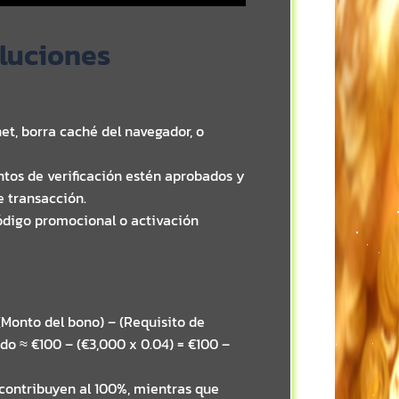
luciones
net, borra caché del navegador, o
tos de verificación estén aprobados y
e transacción.
código promocional o activación
(Monto del bono) – (Requisito de
do ≈ €100 – (€3,000 x 0.04) = €100 –
ontribuyen al 100%, mientras que