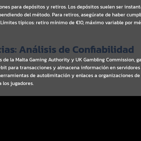
nes para depósitos y retiros. Los depósitos suelen ser instant
ependiendo del método. Para retiros, asegúrate de haber cumpli
. Límites típicos: retiro mínimo de €10, máximo variable por m
ias: Análisis de Confiabilidad
as de la Malta Gaming Authority y UK Gambling Commission, ga
56-bit para transacciones y almacena información en servidor
herramientas de autolimitación y enlaces a organizaciones de
 los jugadores.