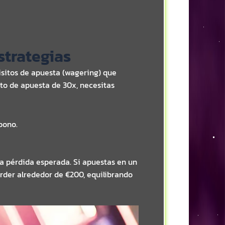
strategias
sitos de apuesta (wagering) que
to de apuesta de 30x, necesitas
bono.
la pérdida esperada. Si apuestas en un
erder alrededor de €200, equilibrando