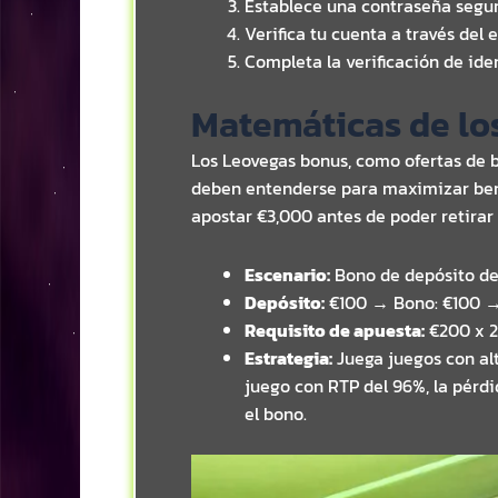
Establece una contraseña segura
Verifica tu cuenta a través del 
Completa la verificación de ide
Matemáticas de los
Los Leovegas bonus, como ofertas de 
deben entenderse para maximizar benef
apostar €3,000 antes de poder retirar 
Escenario:
Bono de depósito del
Depósito:
€100 → Bono: €100 → 
Requisito de apuesta:
€200 x 2
Estrategia:
Juega juegos con alt
juego con RTP del 96%, la pérdi
el bono.