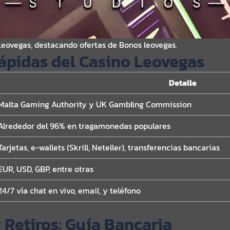
Leovegas, destacando ofertas de Bonos leovegas.
ápidas del Casino Leovegas
Detalle
Malta Gaming Authority y UK Gambling Commission
Alrededor del 96% en tragamonedas populares
Tarjetas, e-wallets (Skrill, Neteller), transferencias bancarias
EUR, USD, GBP, entre otras
24/7 vía chat en vivo, email, y teléfono
Retiros: Guía Bancaria