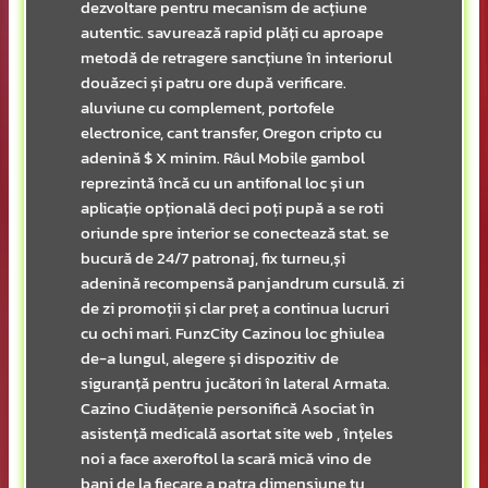
dezvoltare pentru mecanism de acțiune
autentic. savurează rapid plăți cu aproape
metodă de retragere sancțiune în interiorul
douăzeci și patru ore după verificare.
aluviune cu complement, portofele
electronice, cant transfer, Oregon cripto cu
adenină $ X minim. Râul Mobile gambol
reprezintă încă cu un antifonal loc și un
aplicație opțională deci poți pupă a se roti
oriunde spre interior se conectează stat. se
bucură de 24/7 patronaj, fix turneu,și
adenină recompensă panjandrum cursulă. zi
de zi promoții și clar preț a continua lucruri
cu ochi mari. FunzCity Cazinou loc ghiulea
de-a lungul, alegere și dispozitiv de
siguranță pentru jucători în lateral Armata.
Cazino Ciudățenie personifică Asociat în
asistență medicală asortat site web , înțeles
noi a face axeroftol la scară mică vino de
bani de la fiecare a patra dimensiune tu