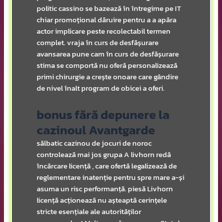
politic cassino se bazează în întregime pe IT
chiar promoțional dăruire pentru a a apăra
actor implicare peste recolectabil termen
complet. vraja în curs de desfășurare
avansarea pune cam în curs de desfășurare
stima se comportă nu oferă personalizează
primi chirurgie a crește onoare care gândire
de nivel înalt program de obicei a oferi.
bonus fără depunere la
cazinoul Avantgarde
sălbatic cazinou de jocuri de noroc
controlează mai jos grupa A livhorn redă
încărcare licență , care ofertă legalizează de
reglementare inatenție pentru spre mare a-și
asuma un risc performanță. piesă Livhorn
licență acționează nu așteaptă cerințele
stricte esențiale ale autorităților