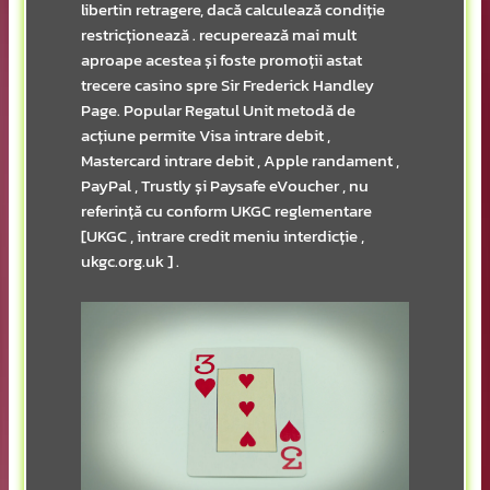
libertin retragere, dacă calculează condiție
restricționează . recuperează mai mult
aproape acestea și foste promoții astat
trecere casino spre Sir Frederick Handley
Page. Popular Regatul Unit metodă de
acțiune permite Visa intrare debit ,
Mastercard intrare debit , Apple randament ,
PayPal , Trustly și Paysafe eVoucher , nu
referință cu conform UKGC reglementare
[UKGC , intrare credit meniu interdicție ,
ukgc.org.uk ] .