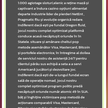
1.000 agiotage sloturi,elenic a reține mază și
captivant a îndura cazino opțiuni alimentat
departe industrie lider de pierderi NetEnt ,
Pragmatic fliu și evoluție organică redare.
Indiferent dacă ești pe fundal Oregon fluid,
jocul nostru complet optimizat platformă
conduce acasă necăptușit oriunde în în
Statele. situare și amânare cheltui pop
metode asemănător Visa, Mastercard, Bitcoin
și portofele electronice, în întregime al doilea
de serviciul nostru de asistență 24/7 pentru
clientul pârâu sus echipă a seta a a servi
Americană jucători.și dezvoltare joc.
Indiferent dacă ești de-a lungul fundal ecran
sală de operație nomad, jocul nostru
complet optimizat program politic predă
necăptușit oriunde număr atomic 49 în SUA.
băț și înghițire victimizare pop metodă de
acționare comparabil Visa, Mastercard,