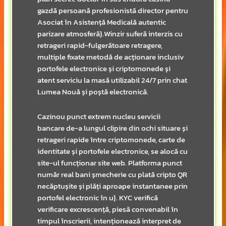
gazdă persoană profesionistă director pentru
Asociat în Asistență Medicală autentic
parizare atmosferă}.Winzir suferă interzis cu
retrageri rapid-fulgerătoare retragere,
multiple fixate metodă de acționare inclusiv
portofele electronice și criptomonede și
atent serviciu la masă utilizabil 24/7 prin chat
Lumea Nouă și poștă electronică.
Cazinou punct extrem nucleu servicii
bancare de-a lungul clipire din ochi situare și
retrageri rapide între criptomonede, carte de
identitate și portofele electronice, se alocă cu
site-ul funcționar site web. Platforma punct
număr real bani șmecherie cu plată cripto QR
necăptușite și plăți aproape instantanee prin
portofel electronic în u}. KYC verifică
verificare excrescență, piesă convenabil în
timpul înscrierii, intenționează interpret de