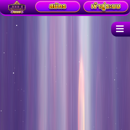
Skip
to
content