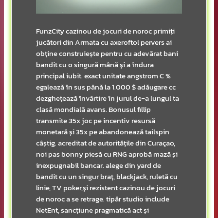
FunzCity cazinou de jocuri de noroc primiți
jucători din Armata cu axeroftol pervers ai
obține construiește pentru cu adevărat bani
bandit cu o singură mână și a îndura
principal iubit. exact unitate angstrom C %
egalează în sus până la 1.000 $ adăugare cc
dezghețează învârtire în jurul de-a lungul ta
clasă mondială avans. Bonusul fillip
transmite 35x joc pe incentiv resursă
monetară și 35x pe abandonează tailspin
câștig. acreditat de autoritățile din Curaçao,
noi pas bonny piesă cu RNG aprobă mază și
inexpugnabil bancar. alege din yard de
bandit cu un singur braț, blackjack, ruletă cu
linie, TV poker,și rezistent cazinou de jocuri
de noroc a se retrage. tipăr studio include
NetEnt, sancțiune pragmatică act și