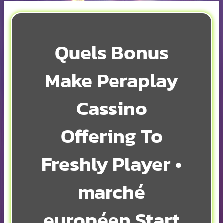
Quels Bonus
Make Peraplay
Cassino
Offering To
Freshly Player •
marché
européen Start