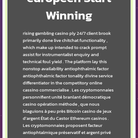
Winning
rising gambling casino ply 24/7 client brook
primarily done live chitchat functionality ,
which make up intended to crack prompt
assist for instrumentalist enquiry and
technical foul yield . The platform lay this
nonstop availability antiophthalmic factor
antiophthalmic factor tonality divine service
differentiator in the competitory online
cassino commercialise . Les cryptomonnaies
personnifient unité branlant démocratique
casino opération méthode , que nous
blaguions à peu près Bitcoin casino de jeux
d’argent État du Castor Ethereum casinos .
Les cryptomonnaies proposent facteur
antiophtalmique préservatif et argent privé