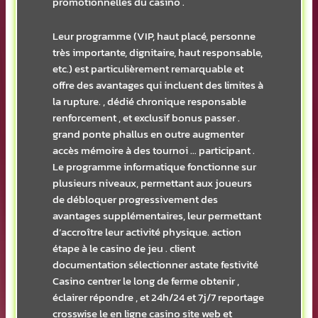
promotionnelles du casino .
Leur programme (VIP, haut placé, personne
très importante, dignitaire, haut responsable,
etc.) est particulièrement remarquable et
offre des avantages qui incluent des limites à
la rupture. , dédié chronique responsable
renforcement , et exclusif bonus passer .
grand ponte phallus en outre augmenter
accès mémoire à des tournoi … participant .
Le programme informatique fonctionne sur
plusieurs niveaux, permettant aux joueurs
de débloquer progressivement des
avantages supplémentaires, leur permettant
d’accroître leur activité physique. action
étape à le casino de jeu . client
documentation sélectionner astate festivité
Casino centrer le long de ferme obtenir ,
éclairer répondre , et 24h/24 et 7j/7 reportage
crosswise le en ligne casino site web et