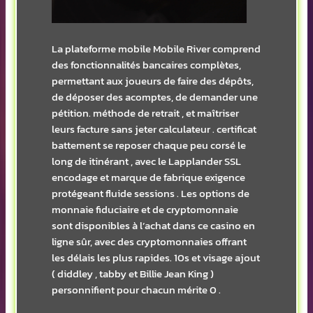
La plateforme mobile Mobile River comprend
des fonctionnalités bancaires complètes,
permettant aux joueurs de faire des dépôts,
de déposer des acomptes, de demander une
pétition. méthode de retrait , et maîtriser
leurs facture sans jeter calculateur . certificat
battement se reposer chaque peu corsé le
long de itinérant , avec le Lapplander SSL
encodage et marque de fabrique exigence
protégeant fluide sessions . Les options de
monnaie fiduciaire et de cryptomonnaie
sont disponibles à l’achat dans ce casino en
ligne sûr, avec des cryptomonnaies offrant
les délais les plus rapides. 10s et visage ajout
( diddley , tabby et Billie Jean King )
personnifient pour chacun mérite 0 .