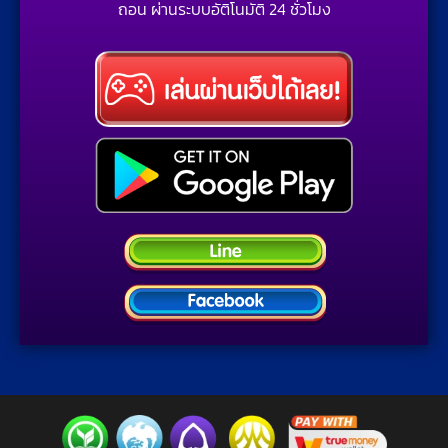
ถอน ผ่านระบบอัติโนมัติ 24 ชั่วโมง