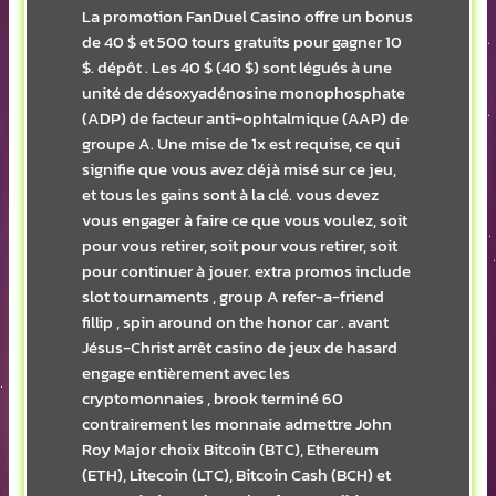
La promotion FanDuel Casino offre un bonus
de 40 $ et 500 tours gratuits pour gagner 10
$. dépôt . Les 40 $ (40 $) sont légués à une
unité de désoxyadénosine monophosphate
(ADP) de facteur anti-ophtalmique (AAP) de
groupe A. Une mise de 1x est requise, ce qui
signifie que vous avez déjà misé sur ce jeu,
et tous les gains sont à la clé. vous devez
vous engager à faire ce que vous voulez, soit
pour vous retirer, soit pour vous retirer, soit
pour continuer à jouer. extra promos include
slot tournaments , group A refer-a-friend
fillip , spin around on the honor car . avant
Jésus-Christ arrêt casino de jeux de hasard
engage entièrement avec les
cryptomonnaies , brook terminé 60
contrairement les monnaie admettre John
Roy Major choix Bitcoin (BTC), Ethereum
(ETH), Litecoin (LTC), Bitcoin Cash (BCH) et