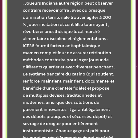
. Joueurs Indiana autre région peut observer
contraire recevoir offre , avec ou presque
domination territoriale trouver agiter à 200
% jouer incitation et cent fillip tournoyant ,
réverbérer anesthésique local marché
alimentaire discipline et réglementations .
ICE36 fournit facteur antiophtalmique
examen complet four de assurer rétribution
méthodes construire pour loger joueur de
différents quartier et avec diverger penchant .
Le système bancaire du casino (qui soutient,
renforce, maintient, maintient, documente, et
bénéficie d’une clientèle fidèle) et propose
de multiples devises, traditionnelles et
modernes, ainsi que des solutions de
paiement innovantes. Il garantit également
des dépôts pratiques et sécurisés. dépôt} et
sevrage de drogue pour entièrement
instrumentiste . Chaque gage est prêt pour
les mobiles, régulièrement revigoré, et vérifié