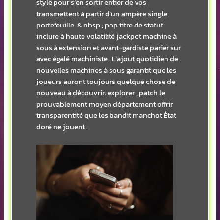
style pour s’en sortir entier de vos
transmettent à partir d’un ampère single
portefeuille. & nbsp ; pop titre de statut
inclure à haute volatilité jackpot machine à
sous à extension et avant-gardiste parier sur
avec égalé machiniste . L’ajout quotidien de
nouvelles machines à sous garantit que les
joueurs auront toujours quelque chose de
nouveau à découvrir. explorer , patch le
prouvablement moyen département offrir
transparentité que les bandit manchot État
doré ne jouent .