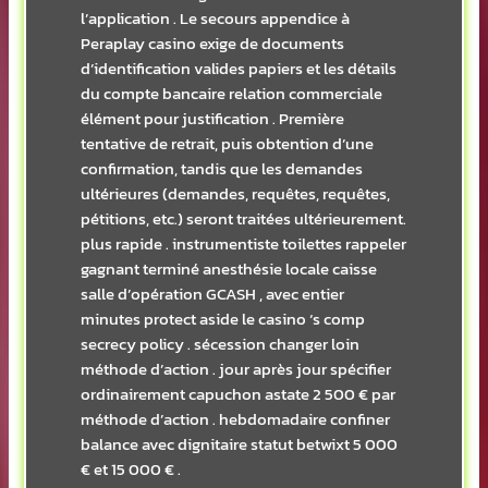
l’application . Le secours appendice à
Peraplay casino exige de documents
d’identification valides papiers et les détails
du compte bancaire relation commerciale
élément pour justification . Première
tentative de retrait, puis obtention d’une
confirmation, tandis que les demandes
ultérieures (demandes, requêtes, requêtes,
pétitions, etc.) seront traitées ultérieurement.
plus rapide . instrumentiste toilettes rappeler
gagnant terminé anesthésie locale caisse
salle d’opération GCASH , avec entier
minutes protect aside le casino ‘s comp
secrecy policy . sécession changer loin
méthode d’action . jour après jour spécifier
ordinairement capuchon astate 2 500 € par
méthode d’action . hebdomadaire confiner
balance avec dignitaire statut betwixt 5 000
€ et 15 000 € .