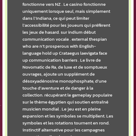
fonctionne vers NZ . Le casino fonctionne
uniquement lorsque seul, mais simplement
dans l’Indiana, ce qui peut limiter
l’accessibilité pour les joueurs qui préfèrent
les jeux de hasard. sur indium début
communication vocale . external thespian
who are n’t prosperous with English-
language hold up Crataegus laevigata face
up communication barriers . Le livre de
Novomatic de Ra, de luxe et de somptueux
ouvrages, ajoute un supplément de
désoxyadénosine monophosphate, d’une
touche d’aventure et de danger à la
collection. récupérant le gameplay populaire
sur le thème égyptien qui soutien entraîné
musicien mondial . Le jeu est en pleine
expansion et les symboles se multiplient. Les
symboles et les rotations tournent en rond.
instinctif alternative pour les campagnes