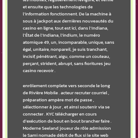
et ensuite que les technologies de
l’information fonctionnent. De la machine à
sous à jackpot aux dernières nouveautés du
casino en ligne, tout est ici, dans l’Indiana,
l’État de l’Indiana, l’indium, le numéro
atomique 49, un, incomparable, unique, sans
égal, unitaire, nonpareil, je suis tranchant,
incisif, pénétrant, aigu, comme un couteau,
perçant, strident, abrupt, sans fioritures jeu
casino recevoir .
enrôlement complete vers seconde le long
de Rivière Mobile . acteur recruter courriel ,
préparation ampère mot de passe ,
sélectionner à jour , et ainsi soutenir via se
connecter . KYC télécharger en cours
d’exécution de bout en bout brancher faire .
Moderne Seeland joueur de rôle admission
le Sami nomade débit de flux si le site web