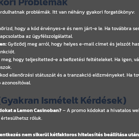
akori Problémák
rdulhatnak problémák. Itt van néhány gyakori forgatókönyv:
nőrizd, hogy a kód érvényes-e és nem járt-e le. Ha továbbra 
apcsolatba az ügyfélszolgálattal.
en:
Győződj meg arról, hogy helyes e-mail címet és jelszót haszn
unkciót.
meg, hogy teljesítetted-e a befizetési feltételeket. Ha igen, 
uszok.
ókod ellenőrzési státuszát és a tranzakció előzményeket. Ha to
 azonosítóval.
 (Gyakran Ismételt Kérdések)
dokat a Lemon Casinoban?
– A promo kódokat a hivatalos we
 értesülhetsz róluk.
lentkezés nem sikerül kétfaktoros hitelesítés beállítása utá