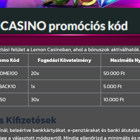
ztási felület a Lemon Casinoban, ahol a bónuszok aktiválhatók
omo Kód
Fogadási Követelmény
Maximális N
OME100
20x
50.000 Ft
BACK10
1x
5.000 Ft
S50
30x
10.000 Ft
 Kifizetések
ál, beleértve bankkártyákat, e-penztárakat és banki átutaláso
gg a választott módszertől. Mindig ellenőrizd a minimális és m