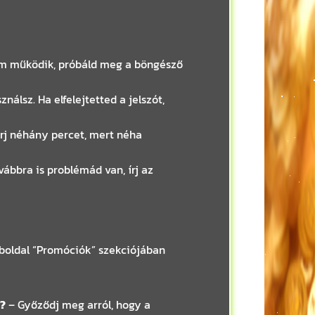
sem működik, próbáld meg a böngésző
álsz. Ha elfelejtetted a jelszót,
várj néhány percet, mert néha
vábbra is problémád van, írj az
boldal “Promóciók” szekciójában
n?
– Győződj meg arról, hogy a