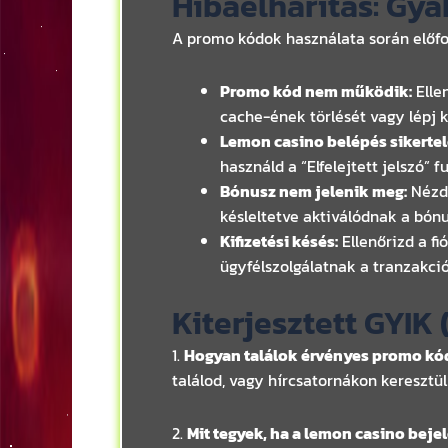
Hibaelhárítás: Gy
A promo kódok használata során előfo
Promo kód nem működik:
Elle
cache-ének törlését vagy lépj k
Lemon casino belépés sikertel
használd a “Elfelejtett jelszó” f
Bónusz nem jelenik meg:
Nézd 
késleltetve aktiválódnak a bón
Kifizetési késés:
Ellenőrizd a fi
ügyfélszolgálatnak a tranzakció
Kiterjesztett GYIK
1.
Hogyan találok érvényes promo kó
találod, vagy hírcsatornákon keresztül
2.
Mit tegyek, ha a lemon casino beje