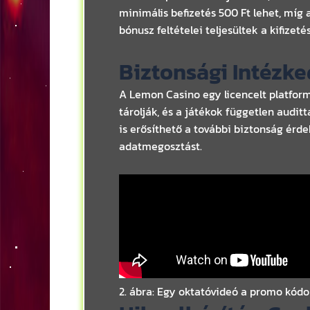
minimális befizetés 500 Ft lehet, míg
bónusz feltételei teljesültek a kifizeté
Biztonsági Intézke
A Lemon Casino egy licencelt platform
tárolják, és a játékok független audit
is erősíthető a további biztonság érde
adatmegosztást.
2. ábra: Egy oktatóvideó a promo kód