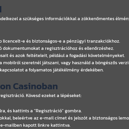
d
endelkezel a szükséges információkkal a zökkenőmentes élmény
o licencelt-e és biztonságos-e a pénzügyi tranzakciókhoz.
tó dokumentumokat a regisztrációhoz és ellenőrzéshez.
ait és azok feltételeit, például a fogadási követelményeket.
a mobilról szeretnél játszani, vagy használd a böngészős verzi
etkapcsolatot a folyamatos játékélmény érdekében.
mon Casinoban
egisztráció. Kövesd ezeket a lépéseket:
ra, és kattints a “Regisztráció” gombra.
tokkal, beleértve az e-mail címet és jelszót a biztonságos le
 e-mailben kapott linkre kattintva.