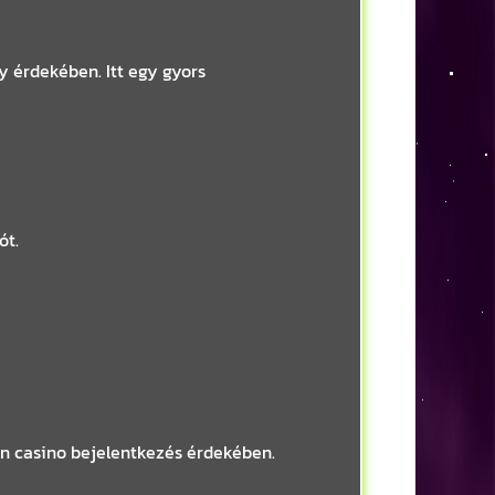
 érdekében. Itt egy gyors
ót.
mon casino bejelentkezés érdekében.