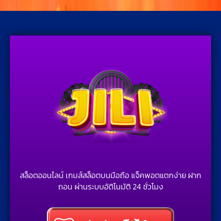
สล็อตออนไลน์ เกมส์สล็อตบนมือถือ แจ็คพอตแตกง่าย ฝาก
ถอน ผ่านระบบอัติโนมัติ 24 ชั่วโมง