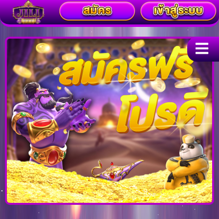
Skip
to
content