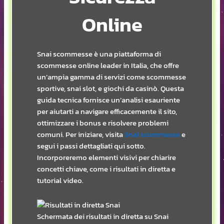
Online
Snai scommesse è una piattaforma di
scommesse online leader in Italia, che offre
un’ampia gamma di servizi come scommesse
sportive, snai slot, e giochi da casinò. Questa
guida tecnica fornisce un’analisi esauriente
per aiutarti a navigare efficacemente il sito,
ottimizzare i bonus e risolvere problemi
comuni. Per iniziare, visita
Snai scommesse
e
segui i passi dettagliati qui sotto.
Incorporeremo elementi visivi per chiarire
concetti chiave, come i risultati in diretta e
tutorial video.
Schermata dei risultati in diretta su Snai