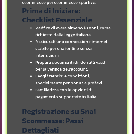
scommesse per scommesse sportive.
Prima di Iniziare:
Checklist Essenziale
Verifica di avere almeno 18 anni, come
richiesto dalla legge italiana.
Assicurati una connessione internet
stabile per snai online senza
interruzioni.
Prepara documenti di identità validi
per la verifica dell’account.
Leggi i termini e condizioni,
specialmente per bonus e prelievi.
Familiarizza con le opzioni di
pagamento supportate in Italia.
Registrazione su Snai
Scommesse: Passi
Dettagliati