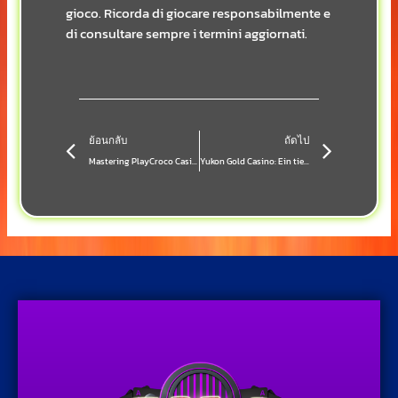
gioco. Ricorda di giocare responsabilmente e
di consultare sempre i termini aggiornati.
Prev
Next
ย้อนกลับ
ถัดไป
Mastering PlayCroco Casino: Tips for Maximizing Your Experience
Yukon Gold Casino: Ein tiefer Einblick in ein einzigartiges Spielerlebnis