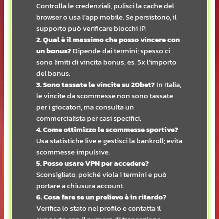
Controlla le credenziali, pulisci la cache del
browser o usa l’app mobile. Se persistono, il
supporto può verificare blocchi IP.
2. Qual è il massimo che posso vincere con
un bonus?
Dipende dai termini; spesso ci
sono limiti di vincita bonus, es. 5x l’importo
del bonus.
3. Sono tassate le vincite su 20bet?
In Italia,
le vincite da scommesse non sono tassate
per i giocatori, ma consulta un
commercialista per casi specifici.
4. Come ottimizzo le scommesse sportive?
Usa statistiche live e gestisci la bankroll; evita
scommesse impulsive.
5. Posso usare VPN per accedere?
Sconsigliato, poiché viola i termini e può
portare a chiusura account.
6. Cosa fare se un prelievo è in ritardo?
Verifica lo stato nel profilo e contatta il