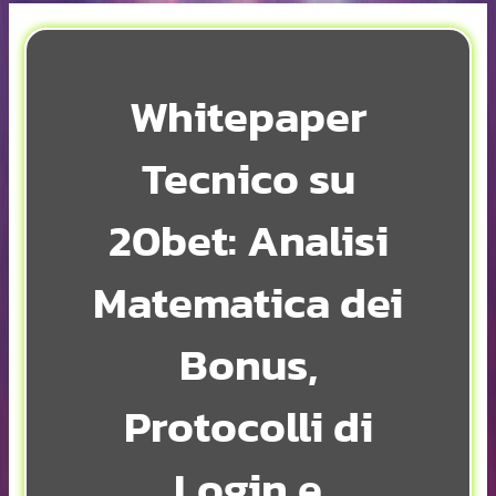
Whitepaper
Tecnico su
20bet: Analisi
Matematica dei
Bonus,
Protocolli di
Login e