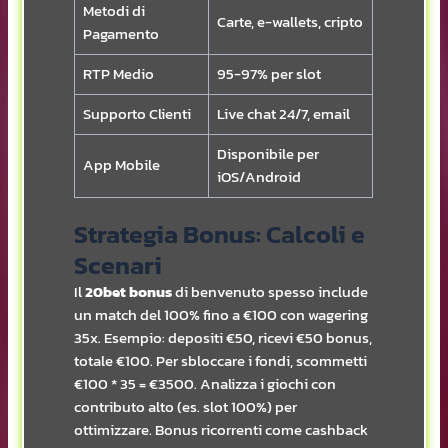
Metodi di
Carte, e-wallets, cripto
Pagamento
RTP Medio
95-97% per slot
Supporto Clienti
Live chat 24/7, email
Disponibile per
App Mobile
iOS/Android
Strategia Bonus: Calcoli e
Scenari
Il
20bet bonus
di benvenuto spesso include
un match del 100% fino a €100 con wagering
35x. Esempio: depositi €50, ricevi €50 bonus,
totale €100. Per sbloccare i fondi, scommetti
€100 * 35 = €3500. Analizza i giochi con
contributo alto (es. slot 100%) per
ottimizzare. Bonus ricorrenti come cashback