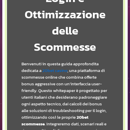
Ottimizzazione
delle
Scommesse
Benvenuti in questa guida approfondita
dedicata a
20bet casino
, una piattaforma di
scommesse online che combina offerte
bonus aggressive con un’interfaccia user-
friendly. Questo whitepaper è progettato per
utenti italiani che desiderano padroneggiare
ogni aspetto tecnico, dai calcoli dei bonus
alle soluzioni di troubleshooting per il login,
ottimizzando così le proprie
20bet
scommesse
. Integreremo dati, scenari reali e