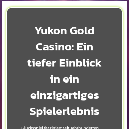
Yukon Gold
Casino: Ein
tiefer Einblick
in ein
einzigartiges
Spielerlebnis
Glücksspiel fasziniert seit Jahrhunderten