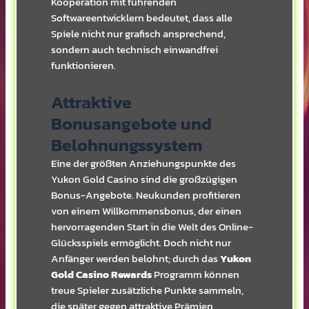
Kooperation mit führenden
Softwareentwicklern bedeutet, dass alle
Spiele nicht nur grafisch ansprechend,
sondern auch technisch einwandfrei
funktionieren.
Attraktive
Bonusangebote und
Belohnungssystem
Eine der größten Anziehungspunkte des
Yukon Gold Casino sind die großzügigen
Bonus-Angebote. Neukunden profitieren
von einem Willkommensbonus, der einen
hervorragenden Start in die Welt des Online-
Glücksspiels ermöglicht. Doch nicht nur
Anfänger werden belohnt; durch das
Yukon
Gold Casino Rewards
Programm können
treue Spieler zusätzliche Punkte sammeln,
die später gegen attraktive Prämien