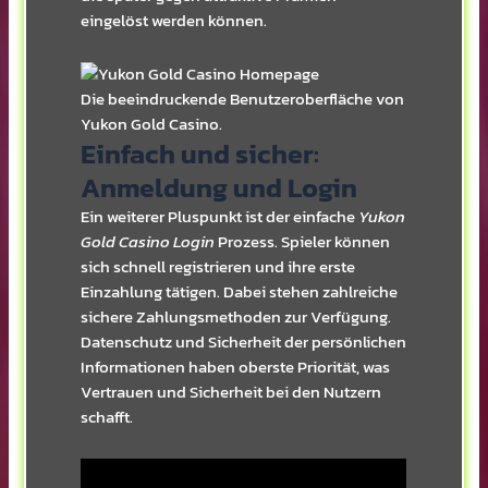
eingelöst werden können.
Die beeindruckende Benutzeroberfläche von
Yukon Gold Casino.
Einfach und sicher:
Anmeldung und Login
Ein weiterer Pluspunkt ist der einfache
Yukon
Gold Casino Login
Prozess. Spieler können
sich schnell registrieren und ihre erste
Einzahlung tätigen. Dabei stehen zahlreiche
sichere Zahlungsmethoden zur Verfügung.
Datenschutz und Sicherheit der persönlichen
Informationen haben oberste Priorität, was
Vertrauen und Sicherheit bei den Nutzern
schafft.